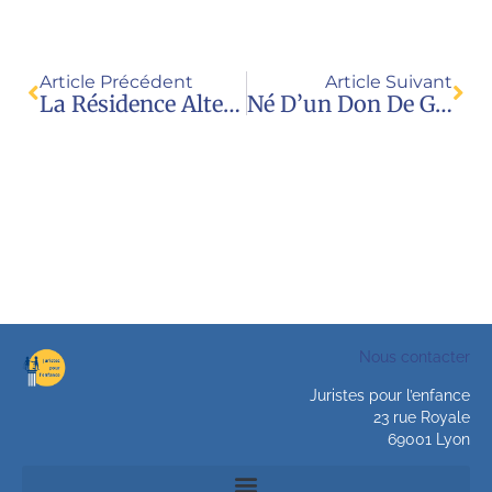
Article Précédent
Article Suivant
La Résidence Alternée : Une Mesure Retenue Au Cas Par Cas Et Qui Ne Peut Devenir Systématique
Né D’un Don De Gamètes : « Ma Vie Entière Est Un Vaste Mensonge »
Nous contacter
Juristes pour l’enfance
23 rue Royale
69001 Lyon