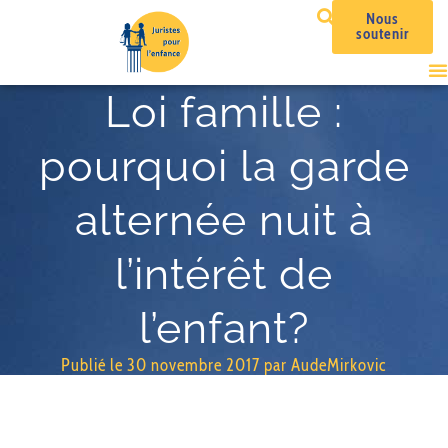
Nous
soutenir
Loi famille :
pourquoi la garde
alternée nuit à
l’intérêt de
l’enfant?
Publié le
30 novembre 2017
par
AudeMirkovic