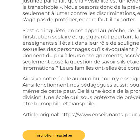
justifiée par le fait que la « visibilité est un le
la transphobie ». Nous passons donc de la préven
seulement à lutter contre les discriminations, el
s’agit pas de protéger, encore faut-il exhorter.
S’est-on inquiété, en cet appel au prêche, de l
l’institution scolaire et que garantit pourtant 
enseignants s’il était dans leur rôle de souligne
sexuelles des personnages qu’ils évoquaient ?
donnent du prix à leurs enseignements, accrédit
seulement posé la question de savoir s’ils étaien
informations ? Leurs familles ont-elles été cons
Ainsi va notre école aujourd’hui : on n’y ensei
Ainsi fonctionnent nos pédagogues aussi : pour é
même de cette peur. De là une école de la prom
division. Une école qui, sous prétexte de pré
être homophile et transphile.
Article original: https://www.enseignants-pour
Inscription newsletter