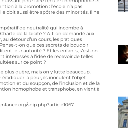
vier puissant pour faire reculer l’homophobie et
tion à la promotion : l’école n’a pas
le doit aussi être apôtre des minorités. Il ne
’impératif de neutralité qui incombe à
la Charte de la laïcité ? A-t-on demandé aux
r, au détour d’un cours, les pratiques
 Pense-t-on que ces secrets de boudoir
ent leur autorité ? Et les enfants, s’est-on
t intéressés à l’idée de recevoir de telles
ultées sur ce point ?
gne plus guère, mais on y lutte beaucoup.
radiquer la peur, ils inoculent l’objet
otion et du soupçon, de l’inclusion et de la
vention homophobe et transphobe, en vient à
-enfance.org/spip.php?article1067