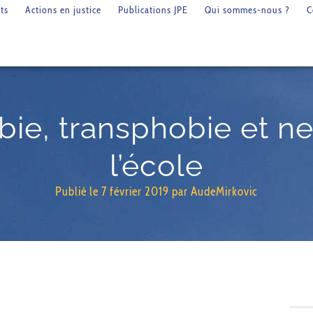
ts
Actions en justice
Publications JPE
Qui sommes-nous ?
C
e, transphobie et neu
l’école
Publié le
7 février 2019
par
AudeMirkovic