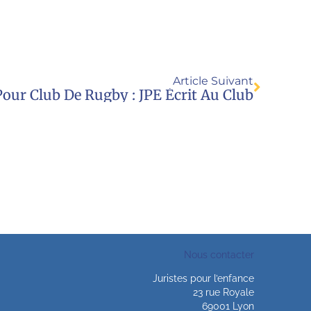
Article Suivant
our Club De Rugby : JPE Écrit Au Club
Nous contacter
Juristes pour l’enfance
23 rue Royale
69001 Lyon