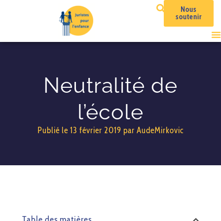
Nous
soutenir
Neutralité de
l’école
Publié le
13 février 2019
par
AudeMirkovic
Table des matières