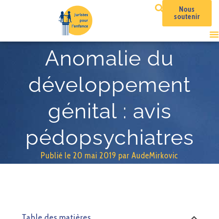
Nous
soutenir
Anomalie du
développement
génital : avis
pédopsychiatres
Publié le
20 mai 2019
par
AudeMirkovic
Table des matières