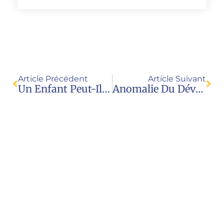
Article Précédent
Article Suivant
Un Enfant Peut-Il Consentir À Un Acte Sexuel Avec Un Adulte ?
Anomalie Du Développement Génital: Entretien Esther Pivet
Nous contacter
Juristes pour l’enfance