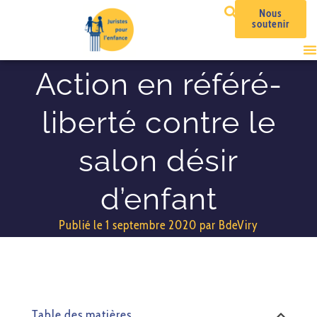
Nous
soutenir
Action en référé-
liberté contre le
salon désir
d’enfant
Publié le
1 septembre 2020
par
BdeViry
Table des matières