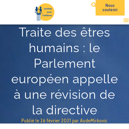
Nous
soutenir
Traite des êtres
humains : le
Parlement
européen appelle
à une révision de
la directive
Publié le
26 février 2021
par
AudeMirkovic