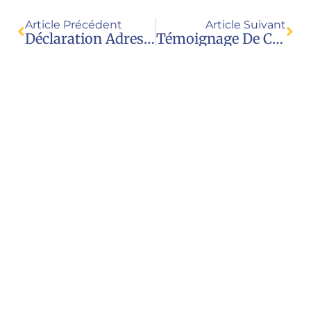
Article Précédent
Article Suivant
Déclaration Adressée Au Conseil Économique Et Social De L’ONU (GPA)
Témoignage De Chloé Cole, Détransitionneuse, Lors De Son Procès Contre Les Médecins Qui L’ont Mutilée
Nous contacter
Juristes pour l’enfance
23 rue Royale
69001 Lyon