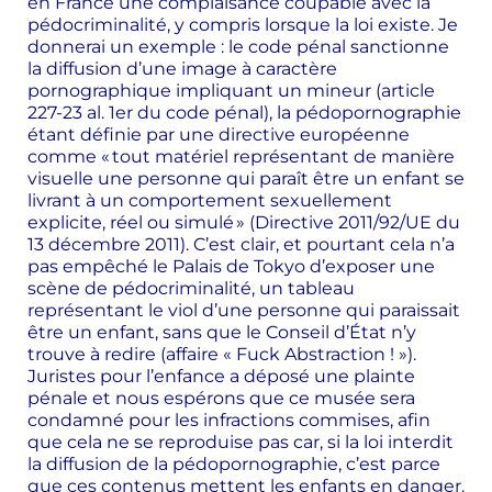
en France une complaisance coupable avec la
pédocriminalité, y compris lorsque la loi existe. Je
donnerai un exemple : le code pénal sanctionne
la diffusion d’une image à caractère
pornographique impliquant un mineur (article
227-23 al. 1er du code pénal), la pédopornographie
étant définie par une directive européenne
comme « tout matériel représentant de manière
visuelle une personne qui paraît être un enfant se
livrant à un comportement sexuellement
explicite, réel ou simulé » (Directive 2011/92/UE du
13 décembre 2011). C’est clair, et pourtant cela n’a
pas empêché le Palais de Tokyo d’exposer une
scène de pédocriminalité, un
tableau
représentant le viol
d’une personne qui paraissait
être un enfant, sans que le Conseil d’État n’y
trouve à redire (affaire « Fuck Abstraction ! »).
Juristes pour l’enfance a déposé une plainte
pénale et nous espérons que ce musée sera
condamné pour les infractions commises, afin
que cela ne se reproduise pas car, si la loi interdit
la diffusion de la pédopornographie, c’est parce
que ces contenus mettent les enfants en danger.