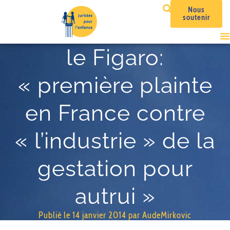
Nous
soutenir
le Figaro:
« première plainte
en France contre
« l’industrie » de la
gestation pour
autrui »
Publié le
14 janvier 2014
par
AudeMirkovic