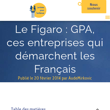
Nous
soutenir
Le Figaro : GPA,
ces entreprises qui
démarchent les
Français
Publié le
20 février 2014
par
AudeMirkovic
Table des matières