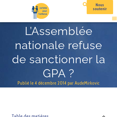
Nous
soutenir
L’Assemblée
nationale refuse
de sanctionner la
GPA ?
Publié le
4 décembre 2014
par
AudeMirkovic
Table des matières