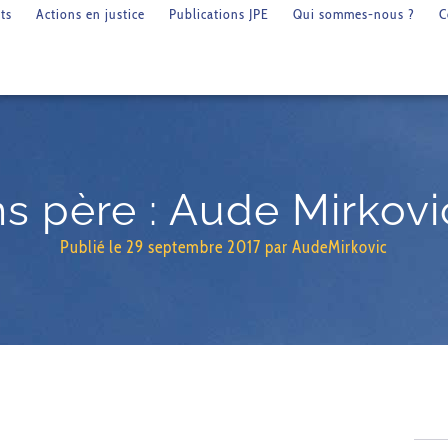
ts
Actions en justice
Publications JPE
Qui sommes-nous ?
C
 père : Aude Mirkovi
Publié le
29 septembre 2017
par
AudeMirkovic