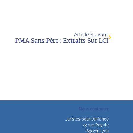
Article Suivant
PMA Sans Père : Extraits Sur LCI
Nous contacter
Juristes pour l’enfance
23 rue Royale
69001 Lyon