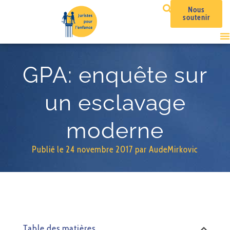
Nous
soutenir
GPA: enquête sur
un esclavage
moderne
Publié le
24 novembre 2017
par
AudeMirkovic
Table des matières