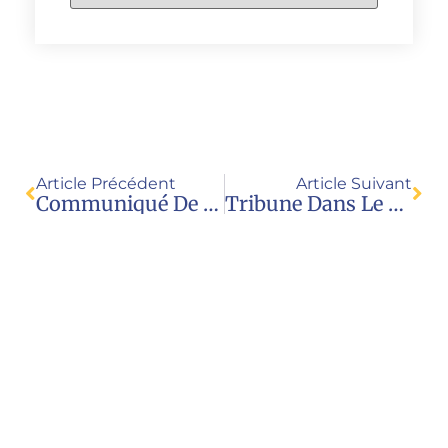
Article Précédent
Article Suivant
Communiqué De Presse Du CoRP
Tribune Dans Le Monde Au Sujet Des Enfants Nés Par GPA À L’étranger : Mensonges Et Manipulations
Nous contacter