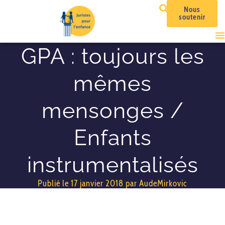
Nous
soutenir
GPA : toujours les
mêmes
mensonges /
Enfants
instrumentalisés
Publié le
17 janvier 2018
par
AudeMirkovic