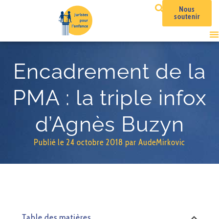
Nous
soutenir
Encadrement de la
PMA : la triple infox
d’Agnès Buzyn
Publié le
24 octobre 2018
par
AudeMirkovic
Table des matières