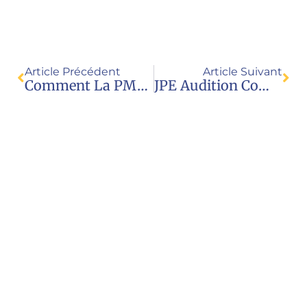
Article Précédent
Article Suivant
Comment La PMA Pour Toutes Peut Faire Exploser Le Droit De La Filiation
JPE Audition Commission Nationale Consultative Des Droits De L’homme
Nous contacter
Juristes pour l’enfance
23 rue Royale
69001 Lyon