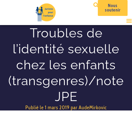
Nous
soutenir
Troubles de
l’identité sexuelle
chez les enfants
(transgenres)/note
JPE
Publié le
1 mars 2019
par
AudeMirkovic