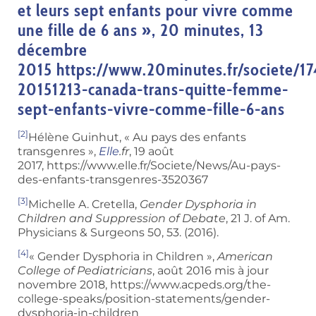
et leurs sept enfants pour vivre comme
une fille de 6 ans », 20 minutes, 13
décembre
2015 https://www.20minutes.fr/societe/1
20151213-canada-trans-quitte-femme-
sept-enfants-vivre-comme-fille-6-ans
[2]
Hélène Guinhut, « Au pays des enfants
transgenres »,
Elle
.fr
, 19 août
2017, https://www.elle.fr/Societe/News/Au-pays-
des-enfants-transgenres-3520367
[3]
Michelle A. Cretella,
Gender Dysphoria in
Children and Suppression of Debate
, 21 J. of Am.
Physicians & Surgeons 50, 53. (2016).
[4]
« Gender Dysphoria in Children »,
American
College of Pediatricians
,‎ août 2016 mis à jour
novembre 2018, https://www.acpeds.org/the-
college-speaks/position-statements/gender-
dysphoria-in-children