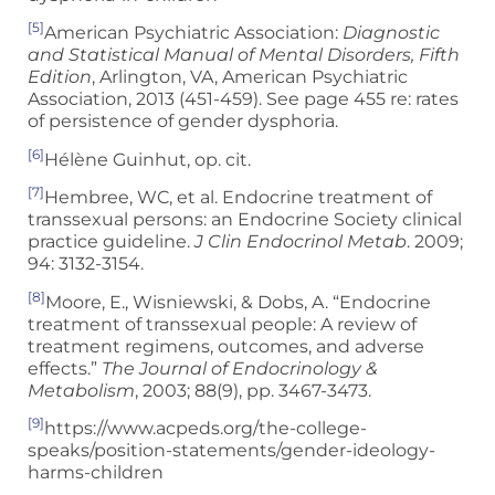
[5]
American Psychiatric Association:
Diagnostic
and Statistical Manual of Mental Disorders, Fifth
Edition
, Arlington, VA, American Psychiatric
Association, 2013 (451-459). See page 455 re: rates
of persistence of gender dysphoria.
[6]
Hélène Guinhut, op. cit.
[7]
Hembree, WC, et al. Endocrine treatment of
transsexual persons: an Endocrine Society clinical
practice guideline.
J Clin Endocrinol Metab
. 2009;
94: 3132-3154.
[8]
Moore, E., Wisniewski, & Dobs, A. “Endocrine
treatment of transsexual people: A review of
treatment regimens, outcomes, and adverse
effects.”
The Journal of Endocrinology &
Metabolism
, 2003; 88(9), pp. 3467-3473.
[9]
https://www.acpeds.org/the-college-
speaks/position-statements/gender-ideology-
harms-children