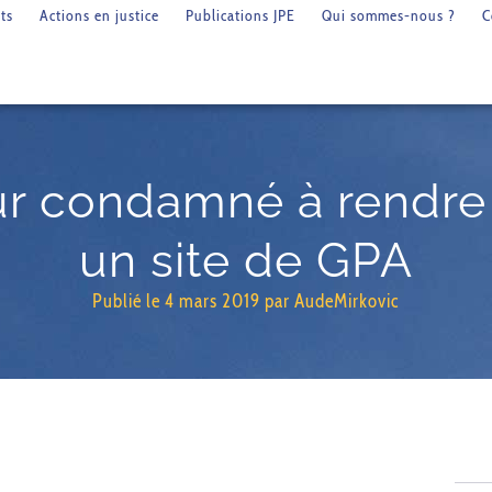
ts
Actions en justice
Publications JPE
Qui sommes-nous ?
C
r condamné à rendre 
un site de GPA
Publié le
4 mars 2019
par
AudeMirkovic