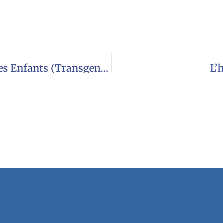
Troubles De L’identité Sexuelle Chez Les Enfants (transgenres)/note JPE
L’