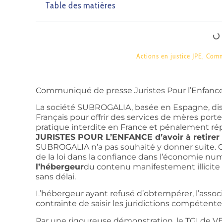
Table des matières
Actions en justice JPE
,
Comm
Communiqué de presse Juristes Pour l’Enfanc
La société SUBROGALIA, basée en Espagne, disp
Français pour offrir des services de mères port
pratique interdite en France et pénalement r
JURISTES POUR L’ENFANCE d’avoir à retirer le
SUBROGALIA n’a pas souhaité y donner suite. Con
de la loi dans la confiance dans l’économie n
l’hébergeur
du contenu manifestement illicite d
sans délai.
L’hébergeur ayant refusé d’obtempérer, l’ass
contrainte de saisir les juridictions compétente
Par une rigoureuse démonstration, le TGI de V