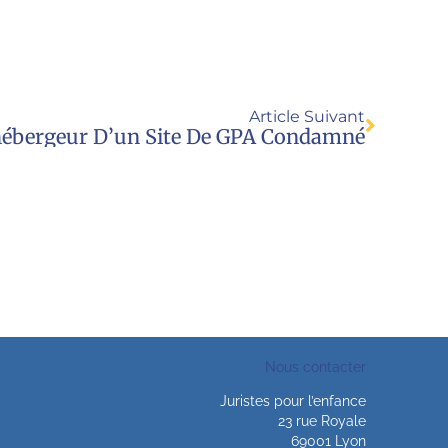
Article Suivant
hébergeur D’un Site De GPA Condamné
Nous contacter
Juristes pour l’enfance
23 rue Royale
69001 Lyon