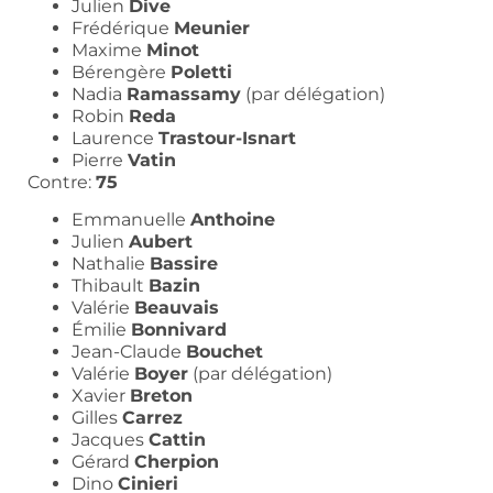
Julien
Dive
Frédérique
Meunier
Maxime
Minot
Bérengère
Poletti
Nadia
Ramassamy
(par délégation)
Robin
Reda
Laurence
Trastour-Isnart
Pierre
Vatin
Contre:
75
Emmanuelle
Anthoine
Julien
Aubert
Nathalie
Bassire
Thibault
Bazin
Valérie
Beauvais
Émilie
Bonnivard
Jean-Claude
Bouchet
Valérie
Boyer
(par délégation)
Xavier
Breton
Gilles
Carrez
Jacques
Cattin
Gérard
Cherpion
Dino
Cinieri