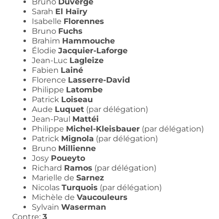
Bruno
Duvergé
Sarah
El Haïry
Isabelle
Florennes
Bruno
Fuchs
Brahim
Hammouche
Élodie
Jacquier-Laforge
Jean-Luc
Lagleize
Fabien
Lainé
Florence
Lasserre-David
Philippe
Latombe
Patrick
Loiseau
Aude
Luquet
(par délégation)
Jean-Paul
Mattéi
Philippe
Michel-Kleisbauer
(par délégation)
Patrick
Mignola
(par délégation)
Bruno
Millienne
Josy
Poueyto
Richard
Ramos
(par délégation)
Marielle de
Sarnez
Nicolas
Turquois
(par délégation)
Michèle de
Vaucouleurs
Sylvain
Waserman
Contre:
3