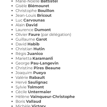
Marie-Noëlle
Battistel
Gisèle
Biémouret
Christophe
Bouillon
Jean-Louis
Bricout
Luc
Carvounas
Alain
David
Laurence
Dumont
Olivier
Faure
(par délégation)
Guillaume
Garot
David
Habib
Christian
Hutin
Régis
Juanico
Marietta
Karamanli
George
Pau-Langevin
Christine
Pires Beaune
Joaquim
Pueyo
Valérie
Rabault
Hervé
Saulignac
Sylvie
Tolmont
Cécile
Untermaier
Hélène
Vainqueur-Christophe
Boris
Vallaud
Michèle
Victory