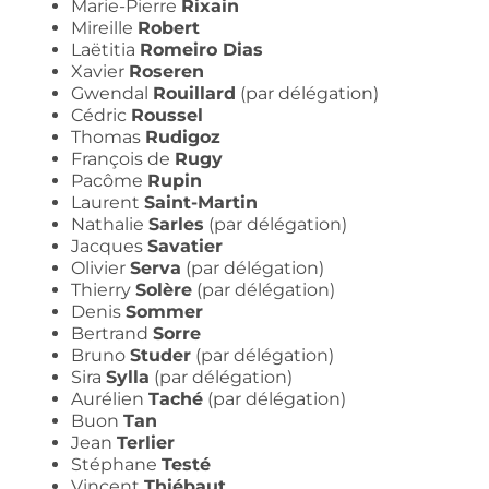
Marie-Pierre
Rixain
Mireille
Robert
Laëtitia
Romeiro Dias
Xavier
Roseren
Gwendal
Rouillard
(par délégation)
Cédric
Roussel
Thomas
Rudigoz
François de
Rugy
Pacôme
Rupin
Laurent
Saint-Martin
Nathalie
Sarles
(par délégation)
Jacques
Savatier
Olivier
Serva
(par délégation)
Thierry
Solère
(par délégation)
Denis
Sommer
Bertrand
Sorre
Bruno
Studer
(par délégation)
Sira
Sylla
(par délégation)
Aurélien
Taché
(par délégation)
Buon
Tan
Jean
Terlier
Stéphane
Testé
Vincent
Thiébaut