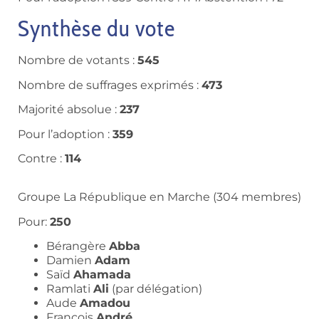
Synthèse du vote
Nombre de votants :
545
Nombre de suffrages exprimés :
473
Majorité absolue :
237
Pour l’adoption :
359
Contre :
114
Groupe La République en Marche (304 membres)
Pour:
250
Bérangère
Abba
Damien
Adam
Saïd
Ahamada
Ramlati
Ali
(par délégation)
Aude
Amadou
François
André