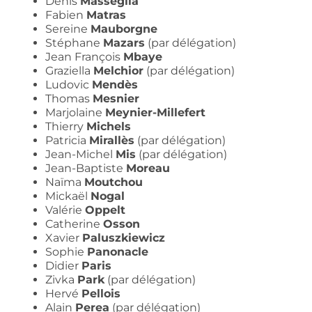
Denis
Masséglia
Fabien
Matras
Sereine
Mauborgne
Stéphane
Mazars
(par délégation)
Jean François
Mbaye
Graziella
Melchior
(par délégation)
Ludovic
Mendès
Thomas
Mesnier
Marjolaine
Meynier-Millefert
Thierry
Michels
Patricia
Mirallès
(par délégation)
Jean-Michel
Mis
(par délégation)
Jean-Baptiste
Moreau
Naïma
Moutchou
Mickaël
Nogal
Valérie
Oppelt
Catherine
Osson
Xavier
Paluszkiewicz
Sophie
Panonacle
Didier
Paris
Zivka
Park
(par délégation)
Hervé
Pellois
Alain
Perea
(par délégation)