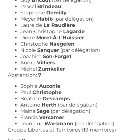
Guy
Bricout
(par délégation)
Pascal
Brindeau
Stéphane
Demilly
Meyer
Habib
(par délégation)
Laure de
La Raudière
Jean-Christophe
Lagarde
Pierre
Morel-À-L’Huissier
Christophe
Naegelen
Nicole
Sanquer
(par délégation)
Joachim
Son-Forget
André
Villiers
Michel
Zumkeller
Abstention:
7
Sophie
Auconie
Paul
Christophe
Béatrice
Descamps
Antoine
Herth
(par délégation)
Maina
Sage
(par délégation)
Francis
Vercamer
Jean-Luc
Warsmann
(par délégation)
Groupe Libertés et Territoires (19 membres)