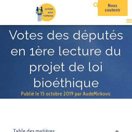
Nous
soutenir
Votes des députés
en 1ère lecture du
projet de loi
bioéthique
Publié le
15 octobre 2019
par
AudeMirkovic
Table des matières