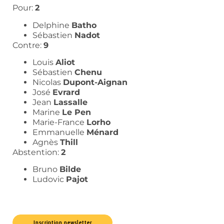
Pour:
2
Delphine
Batho
Sébastien
Nadot
Contre:
9
Louis
Aliot
Sébastien
Chenu
Nicolas
Dupont-Aignan
José
Evrard
Jean
Lassalle
Marine
Le Pen
Marie-France
Lorho
Emmanuelle
Ménard
Agnès
Thill
Abstention:
2
Bruno
Bilde
Ludovic
Pajot
Inscription newsletter