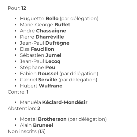
Pour:
12
Huguette
Bello
(par délégation)
Marie-George
Buffet
André
Chassaigne
Pierre
Dharréville
Jean-Paul
Dufrègne
Elsa
Faucillon
Sébastien
Jumel
Jean-Paul
Lecoq
Stéphane
Peu
Fabien
Roussel
(par délégation)
Gabriel
Serville
(par délégation)
Hubert
Wulfranc
Contre:
1
Manuéla
Kéclard-Mondésir
Abstention:
2
Moetai
Brotherson
(par délégation)
Alain
Bruneel
Non inscrits (13)