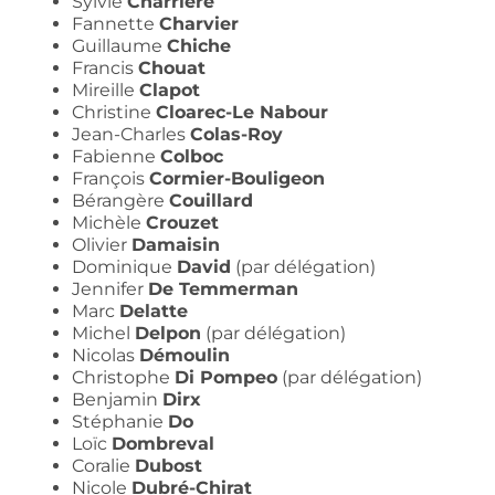
Sylvie
Charrière
Fannette
Charvier
Guillaume
Chiche
Francis
Chouat
Mireille
Clapot
Christine
Cloarec-Le Nabour
Jean-Charles
Colas-Roy
Fabienne
Colboc
François
Cormier-Bouligeon
Bérangère
Couillard
Michèle
Crouzet
Olivier
Damaisin
Dominique
David
(par délégation)
Jennifer
De Temmerman
Marc
Delatte
Michel
Delpon
(par délégation)
Nicolas
Démoulin
Christophe
Di Pompeo
(par délégation)
Benjamin
Dirx
Stéphanie
Do
Loïc
Dombreval
Coralie
Dubost
Nicole
Dubré-Chirat