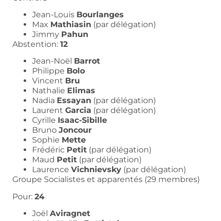
Jean-Louis
Bourlanges
Max
Mathiasin
(par délégation)
Jimmy
Pahun
Abstention:
12
Jean-Noël
Barrot
Philippe
Bolo
Vincent
Bru
Nathalie
Elimas
Nadia
Essayan
(par délégation)
Laurent
Garcia
(par délégation)
Cyrille
Isaac-Sibille
Bruno
Joncour
Sophie
Mette
Frédéric
Petit
(par délégation)
Maud
Petit
(par délégation)
Laurence
Vichnievsky
(par délégation)
Groupe Socialistes et apparentés (29 membres)
Pour:
24
Joël
Aviragnet