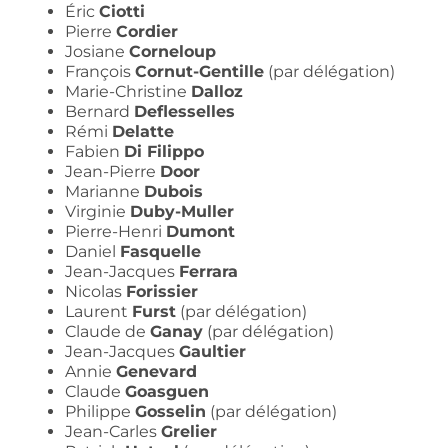
Éric
Ciotti
Pierre
Cordier
Josiane
Corneloup
François
Cornut-Gentille
(par délégation)
Marie-Christine
Dalloz
Bernard
Deflesselles
Rémi
Delatte
Fabien
Di Filippo
Jean-Pierre
Door
Marianne
Dubois
Virginie
Duby-Muller
Pierre-Henri
Dumont
Daniel
Fasquelle
Jean-Jacques
Ferrara
Nicolas
Forissier
Laurent
Furst
(par délégation)
Claude de
Ganay
(par délégation)
Jean-Jacques
Gaultier
Annie
Genevard
Claude
Goasguen
Philippe
Gosselin
(par délégation)
Jean-Carles
Grelier