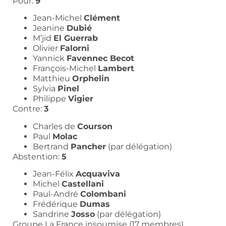
Pour:
9
Jean-Michel
Clément
Jeanine
Dubié
M’jid
El Guerrab
Olivier
Falorni
Yannick
Favennec Becot
François-Michel
Lambert
Matthieu
Orphelin
Sylvia
Pinel
Philippe
Vigier
Contre:
3
Charles de
Courson
Paul
Molac
Bertrand
Pancher
(par délégation)
Abstention:
5
Jean-Félix
Acquaviva
Michel
Castellani
Paul-André
Colombani
Frédérique
Dumas
Sandrine
Josso
(par délégation)
Groupe La France insoumise (17 membres)