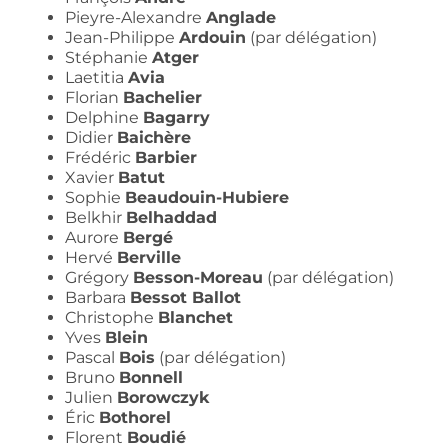
Pieyre-Alexandre
Anglade
Jean-Philippe
Ardouin
(par délégation)
Stéphanie
Atger
Laetitia
Avia
Florian
Bachelier
Delphine
Bagarry
Didier
Baichère
Frédéric
Barbier
Xavier
Batut
Sophie
Beaudouin-Hubiere
Belkhir
Belhaddad
Aurore
Bergé
Hervé
Berville
Grégory
Besson-Moreau
(par délégation)
Barbara
Bessot Ballot
Christophe
Blanchet
Yves
Blein
Pascal
Bois
(par délégation)
Bruno
Bonnell
Julien
Borowczyk
Éric
Bothorel
Florent
Boudié