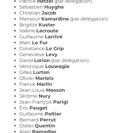
Patrick
Hetzel
(par délégation)
Sébastien
Huyghe
Christian
Jacob
Mansour
Kamardine
(par délégation)
Brigitte
Kuster
Valérie
Lacroute
Guillaume
Larrivé
Marc
Le Fur
Constance
Le Grip
Geneviève
Levy
David
Lorion
(par délégation)
Véronique
Louwagie
Gilles
Lurton
Olivier
Marleix
Franck
Marlin
Jean-Louis
Masson
Jérôme
Nury
Jean-François
Parigi
Éric
Pauget
Guillaume
Peltier
Bernard
Perrut
Didier
Quentin
Alain
Ramadier