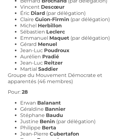
Bernard
Brochand
(par délégation)
Vincent
Descœur
Éric
Diard
(par délégation)
Claire
Guion-Firmin
(par délégation)
Michel
Herbillon
Sébastien
Leclerc
Emmanuel
Maquet
(par délégation)
Gérard
Menuel
Jean-Luc
Poudroux
Aurélien
Pradié
Jean-Luc
Reitzer
Martial
Saddier
Groupe du Mouvement Démocrate et
apparentés (46 membres)
Pour:
28
Erwan
Balanant
Géraldine
Bannier
Stéphane
Baudu
Justine
Benin
(par délégation)
Philippe
Berta
Jean-Pierre
Cubertafon