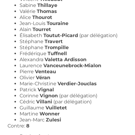
Sabine
Thillaye
Valérie
Thomas
Alice
Thourot
Jean-Louis
Touraine
Alain
Tourret
Élisabeth
Toutut-Picard
(par délégation)
Stéphane
Travert
Stéphane
Trompille
Frédérique
Tuffnell
Alexandra
Valetta Ardisson
Laurence
Vanceunebrock-Mialon
Pierre
Venteau
Olivier
Véran
Marie-Christine
Verdier-Jouclas
Patrick
Vignal
Corinne
Vignon
(par délégation)
Cédric
Villani
(par délégation)
Guillaume
Vuilletet
Martine
Wonner
Jean-Marc
Zulesi
Contre:
8