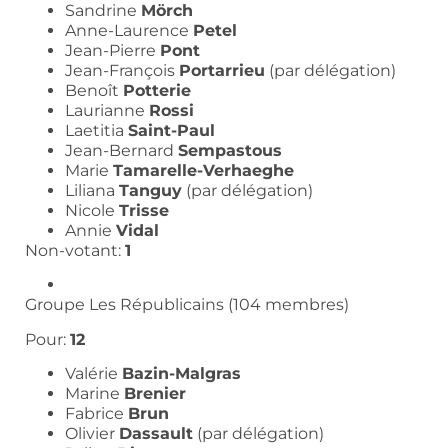
Sandrine
Mörch
Anne-Laurence
Petel
Jean-Pierre
Pont
Jean-François
Portarrieu
(par délégation)
Benoît
Potterie
Laurianne
Rossi
Laetitia
Saint-Paul
Jean-Bernard
Sempastous
Marie
Tamarelle-Verhaeghe
Liliana
Tanguy
(par délégation)
Nicole
Trisse
Annie
Vidal
Non-votant:
1
Groupe Les Républicains (104 membres)
Pour:
12
Valérie
Bazin-Malgras
Marine
Brenier
Fabrice
Brun
Olivier
Dassault
(par délégation)