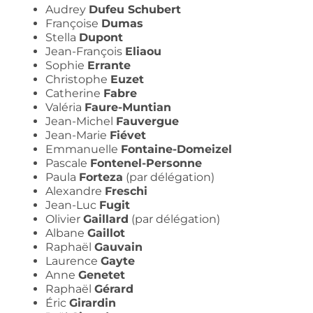
Audrey
Dufeu Schubert
Françoise
Dumas
Stella
Dupont
Jean-François
Eliaou
Sophie
Errante
Christophe
Euzet
Catherine
Fabre
Valéria
Faure-Muntian
Jean-Michel
Fauvergue
Jean-Marie
Fiévet
Emmanuelle
Fontaine-Domeizel
Pascale
Fontenel-Personne
Paula
Forteza
(par délégation)
Alexandre
Freschi
Jean-Luc
Fugit
Olivier
Gaillard
(par délégation)
Albane
Gaillot
Raphaël
Gauvain
Laurence
Gayte
Anne
Genetet
Raphaël
Gérard
Éric
Girardin