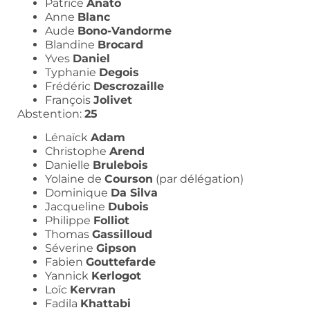
Patrice
Anato
Anne
Blanc
Aude
Bono-Vandorme
Blandine
Brocard
Yves
Daniel
Typhanie
Degois
Frédéric
Descrozaille
François
Jolivet
Abstention:
25
Lénaïck
Adam
Christophe
Arend
Danielle
Brulebois
Yolaine de
Courson
(par délégation)
Dominique
Da Silva
Jacqueline
Dubois
Philippe
Folliot
Thomas
Gassilloud
Séverine
Gipson
Fabien
Gouttefarde
Yannick
Kerlogot
Loïc
Kervran
Fadila
Khattabi