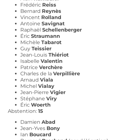
Frédéric
Reiss
Bernard
Reynès
Vincent
Rolland
Antoine
Savignat
Raphaël
Schellenberger
Éric
Straumann
Michèle
Tabarot
Guy
Teissier
Jean-Louis
Thiériot
Isabelle
Valentin
Patrice
Verchère
Charles de la
Verpillière
Arnaud
Viala
Michel
Vialay
Jean-Pierre
Vigier
Stéphane
Viry
Éric
Woerth
Abstention:
15
Damien
Abad
Jean-Yves
Bony
Ian
Boucard