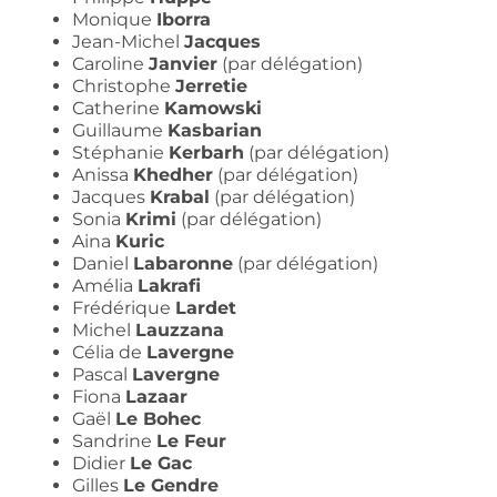
Monique
Iborra
Jean-Michel
Jacques
Caroline
Janvier
(par délégation)
Christophe
Jerretie
Catherine
Kamowski
Guillaume
Kasbarian
Stéphanie
Kerbarh
(par délégation)
Anissa
Khedher
(par délégation)
Jacques
Krabal
(par délégation)
Sonia
Krimi
(par délégation)
Aina
Kuric
Daniel
Labaronne
(par délégation)
Amélia
Lakrafi
Frédérique
Lardet
Michel
Lauzzana
Célia de
Lavergne
Pascal
Lavergne
Fiona
Lazaar
Gaël
Le Bohec
Sandrine
Le Feur
Didier
Le Gac
Gilles
Le Gendre