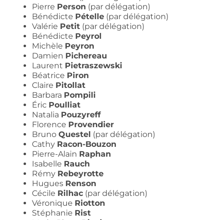
Pierre
Person
(par délégation)
Bénédicte
Pételle
(par délégation)
Valérie
Petit
(par délégation)
Bénédicte
Peyrol
Michèle
Peyron
Damien
Pichereau
Laurent
Pietraszewski
Béatrice
Piron
Claire
Pitollat
Barbara
Pompili
Éric
Poulliat
Natalia
Pouzyreff
Florence
Provendier
Bruno
Questel
(par délégation)
Cathy
Racon-Bouzon
Pierre-Alain
Raphan
Isabelle
Rauch
Rémy
Rebeyrotte
Hugues
Renson
Cécile
Rilhac
(par délégation)
Véronique
Riotton
Stéphanie
Rist