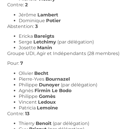
Contre:
2
Jérôme
Lambert
Dominique
Potier
Abstention:
3
Ericka
Bareigts
Serge
Letchimy
(par délégation)
Josette
Manin
Groupe UDI, Agir et Indépendants (28 membres)
Pour:
7
Olivier
Becht
Pierre-Yves
Bournazel
Philippe
Dunoyer
(par délégation)
Agnès
Firmin Le Bodo
Philippe
Gomès
Vincent
Ledoux
Patricia
Lemoine
Contre:
13
Thierry
Benoit
(par délégation)