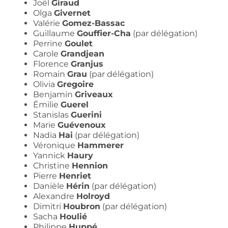
Joël
Giraud
Olga
Givernet
Valérie
Gomez-Bassac
Guillaume
Gouffier-Cha
(par délégation)
Perrine
Goulet
Carole
Grandjean
Florence
Granjus
Romain
Grau
(par délégation)
Olivia
Gregoire
Benjamin
Griveaux
Émilie
Guerel
Stanislas
Guerini
Marie
Guévenoux
Nadia
Hai
(par délégation)
Véronique
Hammerer
Yannick
Haury
Christine
Hennion
Pierre
Henriet
Danièle
Hérin
(par délégation)
Alexandre
Holroyd
Dimitri
Houbron
(par délégation)
Sacha
Houlié
Philippe
Huppé