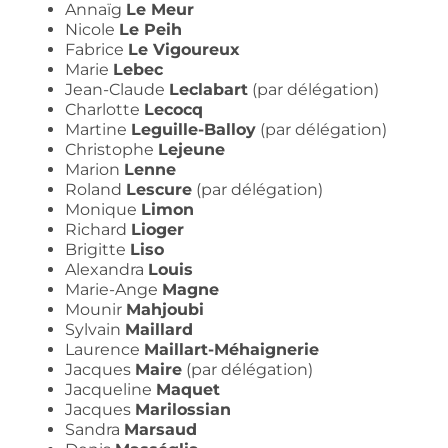
Annaïg
Le Meur
Nicole
Le Peih
Fabrice
Le Vigoureux
Marie
Lebec
Jean-Claude
Leclabart
(par délégation)
Charlotte
Lecocq
Martine
Leguille-Balloy
(par délégation)
Christophe
Lejeune
Marion
Lenne
Roland
Lescure
(par délégation)
Monique
Limon
Richard
Lioger
Brigitte
Liso
Alexandra
Louis
Marie-Ange
Magne
Mounir
Mahjoubi
Sylvain
Maillard
Laurence
Maillart-Méhaignerie
Jacques
Maire
(par délégation)
Jacqueline
Maquet
Jacques
Marilossian
Sandra
Marsaud