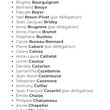
Brigitte
Bourguignon
Bertrand
Bouyx
Pascale
Boyer
Yaël
Braun-Pivet
(par délégation)
Jean-Jacques
Bridey
Anne
Brugnera
(par délégation)
Anne-France
Brunet
Stéphane
Buchou
Carole
Bureau-Bonnard
Pierre
Cabaré
(par délégation)
Céline
Calvez
Anne-Laure
Cattelot
Lionel
Causse
Danièle
Cazarian
Samantha
Cazebonne
Jean-René
Cazeneuve
Sébastien
Cazenove
Anthony
Cellier
Jean-François
Cesarini
(par délégation)
Émilie
Chalas
Philippe
Chalumeau
Annie
Chapelier