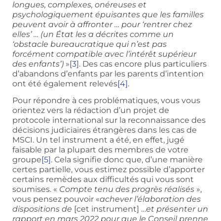
longues, complexes, onéreuses et
psychologiquement épuisantes que les familles
peuvent avoir à affronter … pour ‘rentrer chez
elles’ … (un
État les a décrites comme un
‘obstacle bureaucratique qui n’est pas
forcément compatible avec l’intérêt supérieur
des enfants’)
»
[3]
. Des cas encore plus particuliers
d’abandons d’enfants par les parents d’intention
ont été également relevés
[4]
.
Pour répondre à ces problématiques, vous vous
orientez vers la rédaction d’un projet de
protocole international sur la reconnaissance des
décisions judiciaires étrangères dans les cas de
MSCI. Un tel instrument a été, en effet, jugé
faisable par la plupart des membres de votre
groupe
[5]
. Cela signifie donc que, d’une manière
certes partielle, vous estimez possible d’apporter
certains remèdes aux difficultés qui vous sont
soumises. «
Compte tenu des progrès réalisés
»,
vous pensez pouvoir «
achever l’élaboration des
dispositions de
[cet instrument] …
et présenter un
rapport en mars 2022 pour que le Conseil prenne