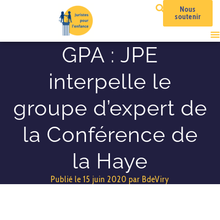
Nous
soutenir
GPA : JPE
interpelle le
groupe d’expert de
la Conférence de
la Haye
Publié le
15 juin 2020
par
BdeViry