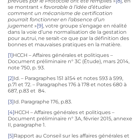
prévues par le Protocole ont été remplies
»
[8]
, en
se montrant «
favorable à l’idée d’étudier
comment un mécanisme de certification
pourrait fonctionner en l’absence d’un
jugement
»
[9]
, votre groupe s’engage en réalité
dans la voie d’une normalisation de la gestation
pour autrui, ne serait-ce que par la définition des
bonnes et mauvaises pratiques en la matière.
[1]
HCCH – Affaires générales et politiques –
Document préliminaire n° 3C (Étude), mars 2014,
note 750, p. 93.
[2]
Id. – Paragraphes 151 à154 et notes 593 à 599,
p.71 et 72. – Paragraphes 176 à 178 et notes 680 à
687, p.83 et 84.
[3]
Id. Paragraphe 176, p.83.
[4]
HCCH – Affaires générales et politiques –
Document préliminaire n° 3A, février 2015, annexe
II, paragraphe 1.
[5]
Rapport au Conseil sur les affaires générales et