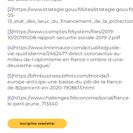
[2]
https://www.strategie.gouv.fr/sites/strategie.gouv.fr
05-
13_etat_des_lieux_du_financement_de_la_protection
[3]
https://www.ccomptes.fr/system/files/2019-
10/20191008-rapport-securite-sociale-2019-2.pdf
[4]
https://www.linternaute.com/actualite/guide-
vie-quotidienne/2462477-direct-coronavirus-au-
milieu-de-l-optimisme-en-france-l-ombre-d-une-
deuxieme-vague/
[5]
https://bfmbusiness.bfmtv.com/monde/l-
europe-anticipe-une-baisse-du-pib-de-la-france-
de-82percent-en-2020-1908613.html
[6]
https://www.challenges.fr/economie/social/france-
le-peril-jeune_713340
Inscription newsletter