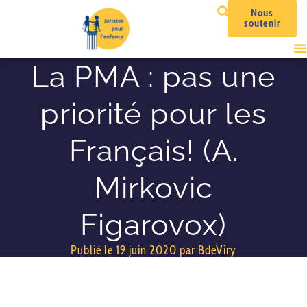
Nous
soutenir
La PMA : pas une
priorité pour les
Français! (A.
Mirkovic
Figarovox)
Publié le
19 juin 2020
par
BdeViry