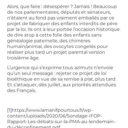
Alors, que faire : désespérer ? Jamais ! Beaucoup
de nos parlementaires, députés et sénateurs,
n’étaient au fond pas vraiment emballés par ce
projet de fabriquer des enfants interdits de père
par la loi. Ils ont à leur portée l’occasion historique
de dire stop à cette folie des enfants sans
généalogie paternelle, des chimères
humain/animal, des ovocytes congelés pour
réaliser plus tard un projet parental version
troisième âge.
L’urgence qui s’exprime tous azimuts n’envoie
qu’un seul message : rejeter ce projet de loi
bioéthique en vue de sa remise à plat, plus tard.
Et s’attaquer, dès juillet, aux priorités attendues
des Français.
[1]
https://www.lamanifpourtous.fr/wp-
content/uploads/2020/06/Sondage-IFOP-
Rapport-Les-débats-sur-la-PMA-au-lendemain-
du-déconfinement.pdf