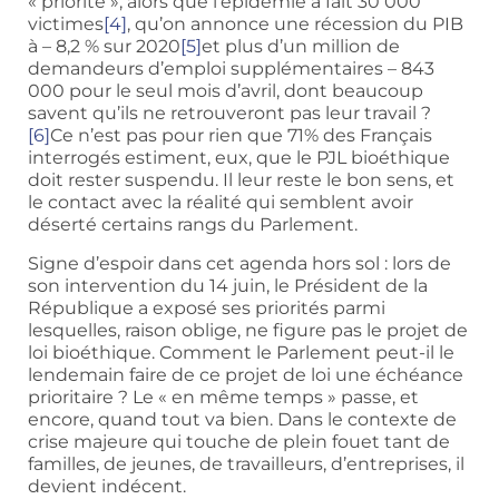
« priorité », alors que l’épidémie a fait 30 000
victimes
[4]
, qu’on annonce une récession du PIB
à – 8,2 % sur 2020
[5]
et plus d’un million de
demandeurs d’emploi supplémentaires – 843
000 pour le seul mois d’avril, dont beaucoup
savent qu’ils ne retrouveront pas leur travail ?
[6]
Ce n’est pas pour rien que 71% des Français
interrogés estiment, eux, que le PJL bioéthique
doit rester suspendu. Il leur reste le bon sens, et
le contact avec la réalité qui semblent avoir
déserté certains rangs du Parlement.
Signe d’espoir dans cet agenda hors sol : lors de
son intervention du 14 juin, le Président de la
République a exposé ses priorités parmi
lesquelles, raison oblige, ne figure pas le projet de
loi bioéthique. Comment le Parlement peut-il le
lendemain faire de ce projet de loi une échéance
prioritaire ? Le « en même temps » passe, et
encore, quand tout va bien. Dans le contexte de
crise majeure qui touche de plein fouet tant de
familles, de jeunes, de travailleurs, d’entreprises, il
devient indécent.