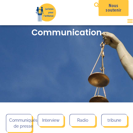
Nous
soutenir
Communication
Communiqués
Interview
Radio
tribune
de presse