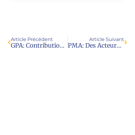
Article Précédent
Article Suivant
GPA: Contribution JPE Sur La Vente Et L’exploitation Sexuelle Des Enfants
PMA: Des Acteurs Financiers Poussent Pour Libéraliser Le Marché (O. Sarton)
Nous contacter
Juristes pour l’enfance
23 rue Royale