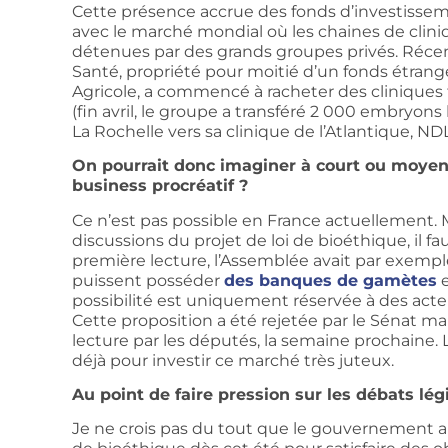
Cette présence accrue des fonds d’investiss
avec le marché mondial où les chaines de cliniq
détenues par des grands groupes privés. Réc
Santé, propriété pour moitié d’un fonds étranger
Agricole, a commencé à racheter des cliniques tr
(fin avril, le groupe a transféré 2 000 embryon
La Rochelle vers sa clinique de l’Atlantique, ND
On pourrait donc imaginer à court ou moyen
business procréatif ?
Ce n’est pas possible en France actuellement. 
discussions du projet de loi de bioéthique, il fau
première lecture, l’Assemblée avait par exemp
puissent posséder
des banques de gamètes
e
possibilité est uniquement réservée à des acteu
Cette proposition a été rejetée par le Sénat mai
lecture par les députés, la semaine prochaine. L
déjà pour investir ce marché très juteux.
Au point de faire pression sur les débats légi
Je ne crois pas du tout que le gouvernement ait