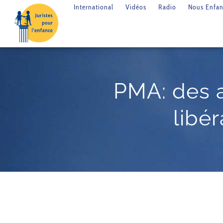
International
Vidéos
Radio
Nous Enfan
PMA: des a
libér