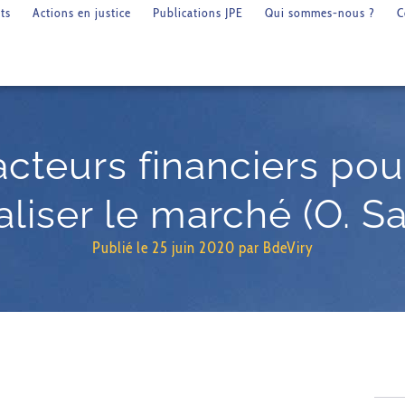
ts
Actions en justice
Publications JPE
Qui sommes-nous ?
C
cteurs financiers po
aliser le marché (O. S
Publié le
25 juin 2020
par
BdeViry