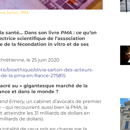
ivia Sarton
,
PMA
 la santé… Dans son livre
PMA : ce qu’on
ectrice scientifique de l’association
e de la fécondation in vitro et de ses
chrétienne, le 25 juin 2020
ete/bioethique/olivia-sarton-des-acteurs-
e-de-la-pma-en-france-275815
sacré au « gigantesque marché de la
rance et dans le monde ?
 and Emery,
un cabinet d’avocats de premier
 – qui recouvrent aussi bien la PMA, la
atteindre les 31 milliards de dollars en
illiards de dollars).
a totalité de ceux pris en charge par la