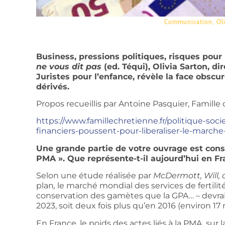
Communication
,
Ol
Business, pressions politiques, risques pour
ne vous dit pas
(ed. Téqui), Olivia Sarton, dir
Juristes pour l’enfance, révèle la face obscur
dérivés.
Propos recueillis par Antoine Pasquier, Famille 
https://www.famillechretienne.fr/politique-soci
financiers-poussent-pour-liberaliser-le-march
Une grande partie de votre ouvrage est con
PMA ». Que représente-t-il aujourd’hui en F
Selon une étude réalisée par
McDermott, Will,
plan
,
le marché mondial des services de fertilité
conservation des gamètes que la GPA… – devrait 
2023, soit deux fois plus qu’en 2016 (environ 17 m
En France, le poids des actes liés à la PMA, sur l