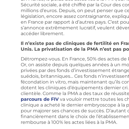
Sécurité sociale, a été chiffré par la Cour des 
millions d’euros. Depuis, on peut penser que ce c
législation, encore assez contraignante, expliq
en France par rapport à d’autres pays. C’est po
s’annonce extrêmement lucratif, veulent déverro
accéder librement.
Il n’existe pas de cliniques de fertilité en
Unis. La privatisation de la PMA n’est pas 
Détrompez-vous. En France, 50% des actes de P
Or, on assiste depuis quelques années à un m
privées par des fonds d’investissement étrangers
suédois, britanniques… Ces fonds n’investisse
fécondation in vitro, mais maintenant qu’ils con
dotent les cliniques d’équipements dernier cri.
clientèle. Comme la PMA a des taux de réussite
parcours de FIV
va vouloir mettre toutes les cha
clinique a acheté le dernier embryoscope à la p
pour majorer ses chances de succès. D’autant q
financièrement dans le choix de l’établisseme
rembourse à 100% les actes liées à la PMA.