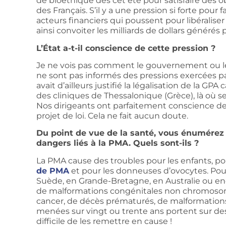
de bioéthique dès cet été pour satisfaire des o
des Français. S’il y a une pression si forte pour f
acteurs financiers qui poussent pour libéralise
ainsi convoiter les milliards de dollars générés 
L’État a-t-il conscience de cette pression ?
Je ne vois pas comment le gouvernement ou les
ne sont pas informés des pressions exercées pa
avait d’ailleurs justifié la légalisation de la GP
des cliniques de Thessalonique (Grèce), là où 
Nos dirigeants ont parfaitement conscience des 
projet de loi. Cela ne fait aucun doute.
Du point de vue de la santé, vous énumérez
dangers liés à la PMA. Quels sont-ils ?
La PMA cause des troubles pour les enfants, p
de PMA
et pour les donneuses d’ovocytes. Pour
Suède, en Grande-Bretagne, en Australie ou en
de malformations congénitales non chromosom
cancer, de décès prématurés, de malformation
menées sur vingt ou trente ans portent sur des 
difficile de les remettre en cause !