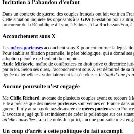
Incitation à l’abandon d’enfant
Dans un contexte de guerre, des couples français ont fait venir en Fra
Cette situation inquiète les opposants à la
GPA
(Gestation pour autrui
procureur de la République à Lyon, à Saintes, à La Roche-sur-Yon, à
Accouchement sous X
Les
mères porteuses
accouchent sous X pour contourner la législatio
Pour établir sa filiation paternelle, le père biologique, qui a donné 
adoption plénière de l’enfant du conjoint.
Aude Mirkovic
, maître de conférences en droit privé et directrice ju
par la loi. Selon ses dires, l’accouchement sous X est détourné de sa f
lignée maternelle est volontairement laissée vide. «
Il s’agit d’une fra
Aucune poursuite n’est engagée
Me
Clélia Richard
, avocate de plusieurs couples ayant eu recours à 
Elle a précisé que des
mères porteuses
sont venues en France dans un
guerre. Il n’y aura pas de raz-de-marée de
mères porteuses
en France
L’avocate a jugé qu’il est indécent de créer la polémique sur ces situ
qu’elle conseille
« , a-t-elle noté. Jusqu’ici, aucune poursuite n’est eng
Un coup d’arrêt à cette politique du fait accompli