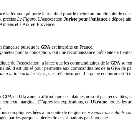
nce la femme qui porte leur enfant pour le mettre au monde loin de ce co
), précise
Le Figaro
. L’association
Juriste pour l’enfance
a déposé ain
 Amiens et à Aix-en-Provence.
n française puisque la
GPA
est interdite en France.
ses gamètes pour la conception, fait une reconnaissance prénatale de l’en
ridique de l’association, a lancé que les commanditaires de la
GPA
se ren
inalité. Il est utilisé pour permettre aux commanditaires de la GPA de par
ude à la loi caractérisée
« , s’est-elle insurgée. La peine encourue est 6
la
GPA
en
Ukraine
, a affirmé que ces plaintes ne sont pas recevables, 
 contexte marginal. D’après ses explications, en
Ukraine
, toutes les a
.
ations compliquées liées à un contexte de guerre. «
Seuls trois enfants c
agée par les parquets, alertés de ces situations par l’avocate.