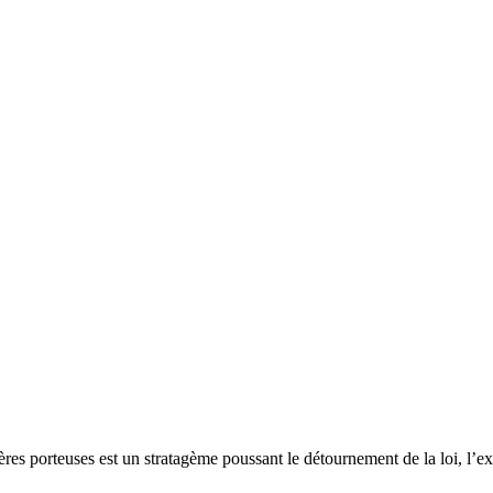
niennes accouchent en France, u
mères porteuses est un stratagème poussant le détournement de la loi, l’e