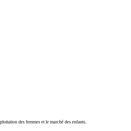
ne association dépose cinq
xploitation des femmes et le marché des enfants.