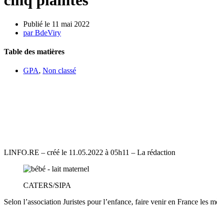
cinq plaintes
Publié le
11 mai 2022
par
BdeViry
Table des matières
GPA
,
Non classé
GPA plainte mère porteuse ukrainienne juristes pour l’enfance
GPA : des mères porteuses ukrai
plaintes
LINFO.RE – créé le 11.05.2022 à 05h11 – La rédaction
CATERS/SIPA
Selon l’association Juristes pour l’enfance, faire venir en France les 