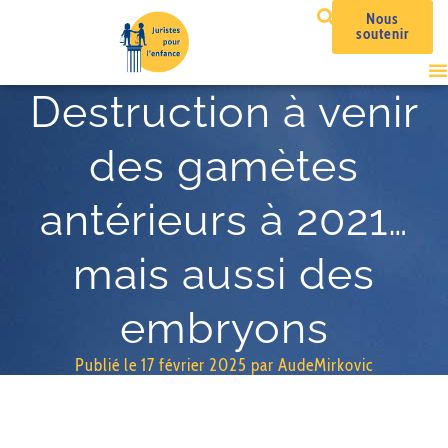
Nous
soutenir
Destruction à venir
des gamètes
antérieurs à 2021…
mais aussi des
embryons
Publié le
17 février 2025
par
AudeMirkovic