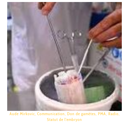
Aude Mirkovic
,
Communication
,
Don de gamètes
,
PMA
,
Radio
,
Statut de l'embryon