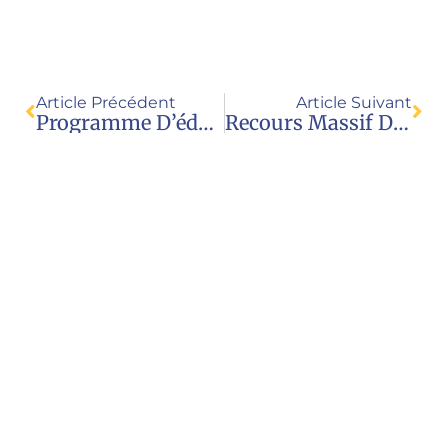
Article Précédent
Article Suivant
Programme D’éducation À La Sexualité : Rejoignez Le Recours En Justice À Venir
Recours Massif Devant Le Conseil D’État Contre Le Programme D’éducation À La Sexualité (EVARS)
Nous contacter
Juristes pour l’enfance
23 rue Royale
69001 Lyon