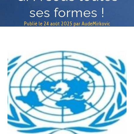
ses formes !
Publié le
24 août 2025
par
AudeMirkovic