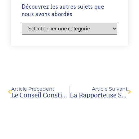
Découvrez les autres sujets que
nous avons abordés
Article Précédent
Article Suivant
Le Conseil Constitutionnel Valide L’absence De Congé De Paternité/accueil De L’homme Qui Vit Avec Le Père De L’enfant Obtenu Par GPA
La Rapporteuse Spéciale De L’ONU Sur Les Violences Faites Aux Femmes Demande L’abolition De La GPA Sous Toutes Ses Formes