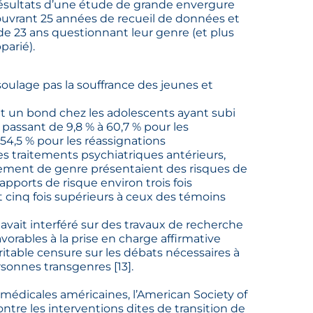
 résultats d’une étude de grande envergure
couvrant 25 années de recueil de données et
e 23 ans questionnant leur genre (et plus
arié).
 soulage pas la souffrance des jeunes et
ait un bond chez les adolescents ayant subi
 passant de 9,8 % à 60,7 % pour les
 54,5 % pour les réassignations
s traitements psychiatriques antérieurs,
gement de genre présentaient des risques de
apports de risque environ trois fois
 cinq fois supérieurs à ceux des témoins
avait interféré sur des travaux de recherche
orables à la prise en charge affirmative
véritable censure sur les débats nécessaires à
ersonnes transgenres
[
13
]
.
 médicales américaines, l’American Society of
ontre les interventions dites de transition de