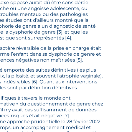
e sexe opposé aurait dû être considérée
rche ou une angoisse adolescente, ou
 troubles mentaux ou des pathologies
s études ont d’ailleurs montré que la
horie de genre a un diagnostic de santé
de la dysphorie de genre
[
3
]
, et que les
stique sont surreprésentés
[
4
]
.
actère réversible de la prise en charge était
erme l’enfant dans sa dysphorie de genre et
quences négatives non maîtrisées
[
5
]
.
emporte des suites définitives (les plus
ix, la pilosité, et souvent l’atrophie vaginale),
indésirables
[
6
]
. Quant aux interventions
s sont par définition définitives.
tifiques à travers le monde ont
irmative » du questionnement de genre chez
u’il n’y avait pas suffisamment de données
ices-risques était négative
[
7
]
.
e approche prudentielle le 28 février 2022,
temps, un accompagnement médical et