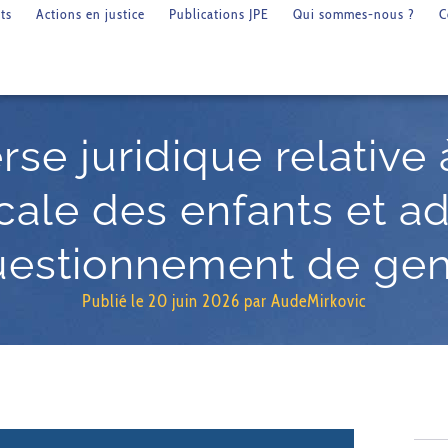
ts
Actions en justice
Publications JPE
Qui sommes-nous ?
C
se juridique relative 
ale des enfants et a
uestionnement de gen
Publié le
20 juin 2026
par
AudeMirkovic