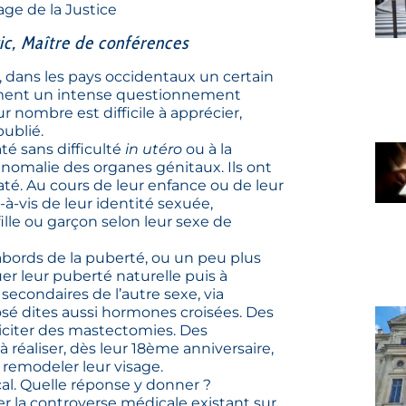
lage de la Justice
vic, Maître de conférences
dans les pays occidentaux un certain
iment un intense questionnement
ur nombre est difficile à apprécier,
publié.
até sans difficulté
in utéro
ou à la
anomalie des organes génitaux. Ils ont
staté. Au cours de leur enfance ou de leur
-à-vis de leur identité sexuée,
ille ou garçon selon leur sexe de
bords de la puberté, ou un peu plus
er leur puberté naturelle puis à
secondaires de l’autre sexe, via
sé dites aussi hormones croisées. Des
lliciter des mastectomies. Des
réaliser, dès leur 18ème anniversaire,
remodeler leur visage.
l. Quelle réponse y donner ?
er la controverse médicale existant sur