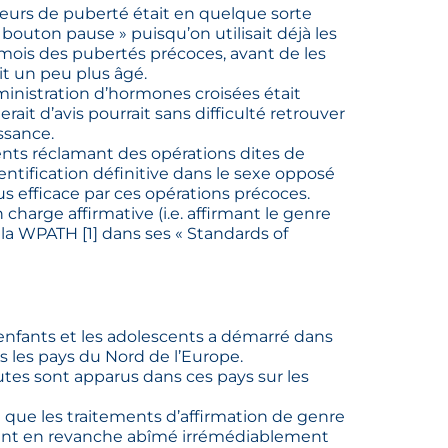
ueurs de puberté était en quelque sorte
 bouton pause » puisqu’on utilisait déjà les
ois des pubertés précoces, avant de les
ait un peu plus âgé.
ministration d’hormones croisées était
ait d’avis pourrait sans difficulté retrouver
ssance.
ients réclamant des opérations dites de
entification définitive dans le sexe opposé
us efficace par ces opérations précoces.
harge affirmative (i.e. affirmant le genre
r la WPATH
[
1
]
dans ses « Standards of
 enfants et les adolescents a démarré dans
s les pays du Nord de l’Europe.
es sont apparus dans ces pays sur les
mé que les traitements d’affirmation de genre
vaient en revanche abîmé irrémédiablement