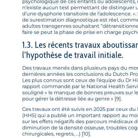
psychologique de ces enfants ou adolescents, ma
n’existe aucun test permettant de distinguer u
d’une dysphorie transitoire de l’adolescence. ».
de surestimation diagnostique est réel, comme
adultes transgenres souhaitant “détransitionne
faire se peut la phase de prise en charge psych
1.3. Les récents travaux aboutissa
l’hypothèse de travail initiale.
Des travaux menés dans plusieurs pays du mon
dernières années les conclusions du Dutch Pro
Les plus connus sont ceux de l’équipe du Dr H
rapport commandé par le National Health Servi
souligné « le manque de bonnes preuves sur le
pour gérer la détresse liée au genre »
[
9
]
.
Ces travaux ont été suivis en 2025 par ceux d
(HHS) qui a publié un important rapport au mois 
sur les effets négatifs des parcours médicaux de 
diminution de la densité osseuse, troubles cogn
chirurgicales, regrets, …)
[
10
]
.