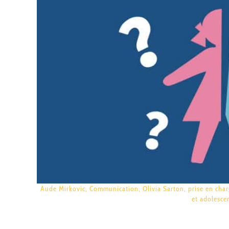
Aude Mirkovic
,
Communication
,
Olivia Sarton
,
prise en cha
et adolesce