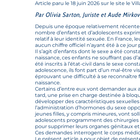
Article paru le 18 juin 2026 sur le site
le Vil
Par Olivia Sarton, Juriste et Aude Mirko
Depuis une époque relativement récente, 
nombre d’enfants et d’adolescents expr
relatif à leur identité sexuée. En France, le
aucun chiffre officiel n’ayant été à ce jour 
Il s’agit d’enfants dont le sexe a été const
naissance, ces enfants ne souffrant pas d’
été inscrits à l’état-civil dans le sexe con
adolescence, ils font part d’un mal-être vis
éprouvant une difficulté à se reconnaître f
naissance.
Certains d’entre eux vont demander aux a
tard, une prise en charge destinée à bloqu
développer des caractéristiques sexuelles 
l’administration d’hormones du sexe oppo
jeunes filles, y compris mineures, vont so
adolescents programment des chirurgies à 
pour supprimer leurs organes génitaux et 
Ces demandes interrogent le corps médica
Le présent article a pour objet de présent