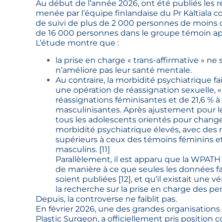
Au début de l’année 2026, ont été publiés les
menée par l’équipe finlandaise du Pr Kaltiala 
de suivi de plus de 2 000 personnes de moins d
de 16 000 personnes dans le groupe témoin app
L’étude montre que :
la prise en charge « trans-affirmative » ne
n’améliore pas leur santé mentale.
Au contraire, la morbidité psychiatrique f
une opération de réassignation sexuelle, «
réassignations féminisantes et de 21,6 % à
masculinisantes. Après ajustement pour le
tous les adolescents orientés pour chan
morbidité psychiatrique élevés, avec des r
supérieurs à ceux des témoins féminins et
masculins.
[
11
]
Parallèlement, il est apparu que la WPATH 
de manière à ce que seules les données fav
soient publiées
[
12
]
, et qu’il existait une 
la recherche sur la prise en charge des p
Depuis, la controverse ne faiblit pas.
En février 2026, une des grandes organisations
Plastic Surgeon, a officiellement pris position c