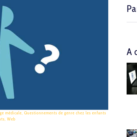
Pa
A 
rge médicale
,
Questionnements de genre chez les enfants
nts
,
Web