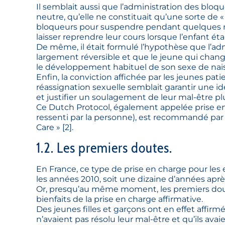
Il semblait aussi que l’administration des bloq
neutre, qu’elle ne constituait qu’une sorte de «
bloqueurs pour suspendre pendant quelques m
laisser reprendre leur cours lorsque l’enfant ét
De même, il était formulé l’hypothèse que l’ad
largement réversible et que le jeune qui changer
le développement habituel de son sexe de nai
Enfin, la conviction affichée par les jeunes pat
réassignation sexuelle semblait garantir une id
et justifier un soulagement de leur mal-être pl
Ce Dutch Protocol, également appelée prise en c
ressenti par la personne), est recommandé pa
Care »
[
2
]
.
1.2. Les premiers doutes.
En France, ce type de prise en charge pour les
les années 2010, soit une dizaine d’années aprè
Or, presqu’au même moment, les premiers dout
bienfaits de la prise en charge affirmative.
Des jeunes filles et garçons ont en effet affir
n’avaient pas résolu leur mal-être et qu’ils a