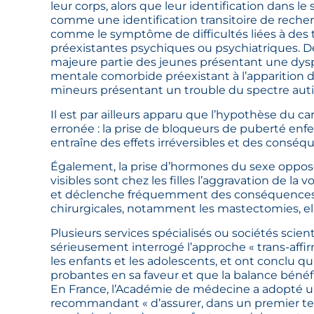
leur corps, alors que leur identification dans l
comme une identification transitoire de reche
comme le symptôme de difficultés liées à des
préexistantes psychiques ou psychiatriques. De
majeure partie des jeunes présentant une dysp
mentale comorbide préexistant à l’apparition 
mineurs présentant un trouble du spectre auti
Il est par ailleurs apparu que l’hypothèse du car
erronée : la prise de bloqueurs de puberté enf
entraîne des effets irréversibles et des consé
Également, la prise d’hormones du sexe opposé 
visibles sont chez les filles l’aggravation de la vo
et déclenche fréquemment des conséquences 
chirurgicales, notamment les mastectomies, elle
Plusieurs services spécialisés ou sociétés scien
sérieusement interrogé l’approche « trans-aff
les enfants et les adolescents, et ont conclu q
probantes en sa faveur et que la balance bénéf
En France, l’Académie de médecine a adopté un
recommandant « d’assurer, dans un premier 