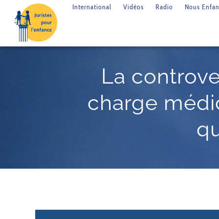
International
Vidéos
Radio
Nous Enfan
La controver
charge médic
q