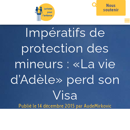
Nous
soutenir
Impératifs de
protection des
mineurs : «La vie
d’Adèle» perd son
Visa
Publié le
14 décembre 2015
par
AudeMirkovic