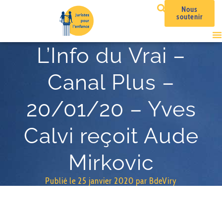
Nous
soutenir
L’Info du Vrai –
Canal Plus –
20/01/20 – Yves
Calvi reçoit Aude
Mirkovic
Publié le
25 janvier 2020
par
BdeViry