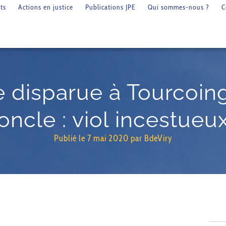
ts
Actions en justice
Publications JPE
Qui sommes-nous ?
C
le disparue à Tourcoin
oncle : viol incestueu
Publié le
7 mai 2020
par
BdeViry