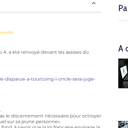
Pa
exuelles
A 
o A. a été renvoyé devant les assises du
ille-disparue-a-tourcoing-l-oncle-sera-juge-
…
 pas le discernement nécessaire pour octroyer
uel sur sa jeune personne».
nd, à savoir que la loi française envisage la