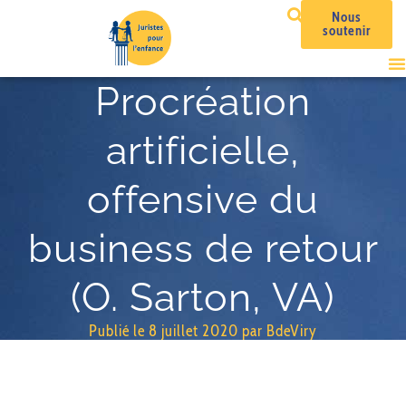
Nous
soutenir
Procréation
artificielle,
offensive du
business de retour
(O. Sarton, VA)
Publié le
8 juillet 2020
par
BdeViry