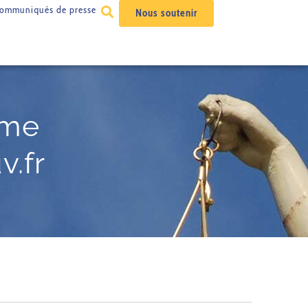
ommuniqués de presse
Nous soutenir
rme
.fr