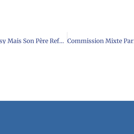
« Je Veux Emmener Ma Fille Voir Un Psy Mais Son Père Refuse », CONSEILS D’EXPERTS JPE, Le Figaro