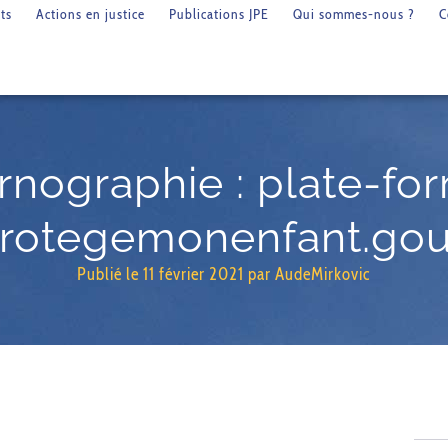
ts
Actions en justice
Publications JPE
Qui sommes-nous ?
C
rnographie : plate-fo
protegemonenfant.gouv
Publié le
11 février 2021
par
AudeMirkovic