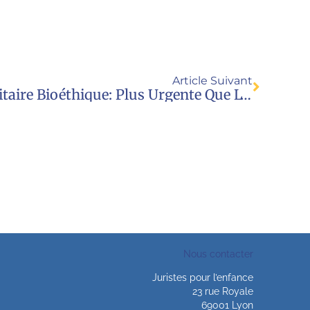
Article Suivant
Commission Mixte Paritaire Bioéthique: Plus Urgente Que L’urgence Sanitaire?
Nous contacter
Juristes pour l’enfance
23 rue Royale
69001 Lyon