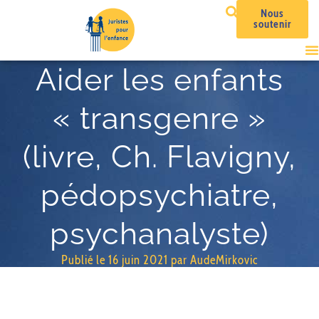
Nous
soutenir
Aider les enfants
« transgenre »
(livre, Ch. Flavigny,
pédopsychiatre,
psychanalyste)
Publié le
16 juin 2021
par
AudeMirkovic