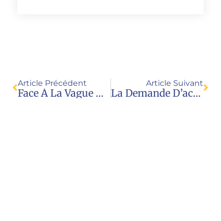
Article Précédent
Article Suivant
Face À La Vague Des Transgenres, La Suède Commence À Douter (Le Figaro, 14 06 21)
La Demande D’accès À La PMA Par Les Personnes Trans (chronique Radio JPE)
Nous contacter