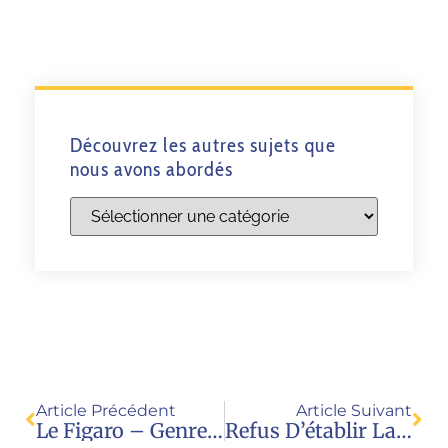
Découvrez les autres sujets que
nous avons abordés
Article Précédent
Article Suivant
Le Figaro – Genre «autre» Dans Un Test D’anglais En 3e : Le Ministère De L’Éducation Nationale Évoque Une «erreur»
Refus D’établir La Paternité Du Commanditaire D’un Enfant Par GPA (chronique Radio A. Mirkovic)