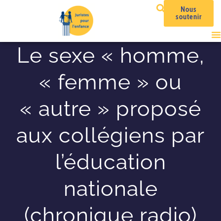
Nous
soutenir
Le sexe « homme,
« femme » ou
« autre » proposé
aux collégiens par
l’éducation
nationale
(chronique radio)