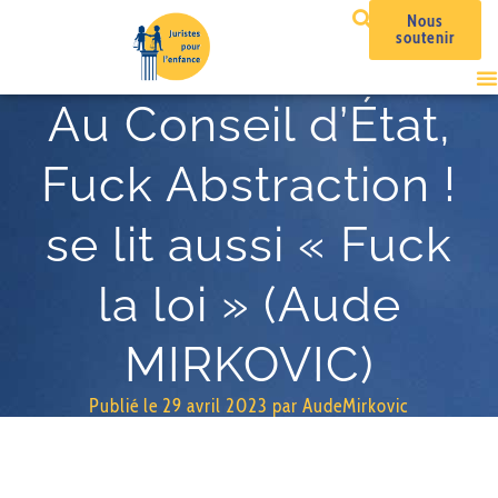
Nous
soutenir
Au Conseil d’État,
Fuck Abstraction !
se lit aussi « Fuck
la loi » (Aude
MIRKOVIC)
Publié le
29 avril 2023
par
AudeMirkovic