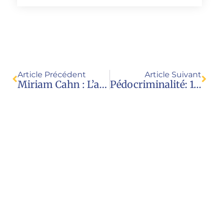
Article Précédent
Article Suivant
Miriam Cahn : L’art Comme Prétexte À La Pédopornographie Au Palais De Tokyo (Radio)
Pédocriminalité: 16 Asso Écrivent Au Palais De Tokyo
Nous contacter
Juristes pour l’enfance