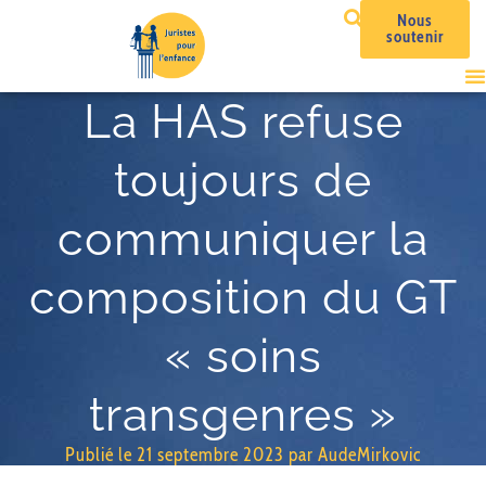
Nous
soutenir
La HAS refuse
toujours de
communiquer la
composition du GT
« soins
transgenres »
Publié le
21 septembre 2023
par
AudeMirkovic