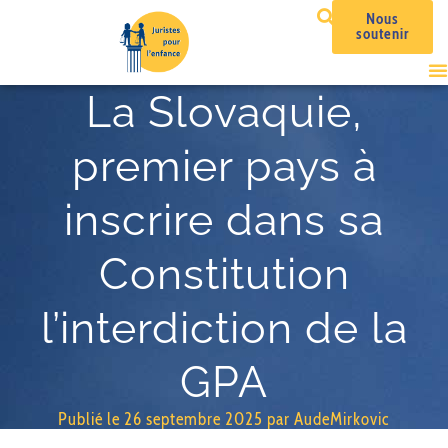
Nous
soutenir
La Slovaquie,
premier pays à
inscrire dans sa
Constitution
l’interdiction de la
GPA
Publié le
26 septembre 2025
par
AudeMirkovic