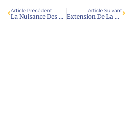
Article Précédent
Article Suivant
La Nuisance Des Réseaux Sociaux Pour Les Mineurs À Nouveau Dénoncée
Extension De La Procréation Artificielle Ou Ouverture À Un Accueil Différent : Le Défi Des Mois À Venir
Nous contacter
Juristes pour l’enfance
23 rue Royale
69001 Lyon