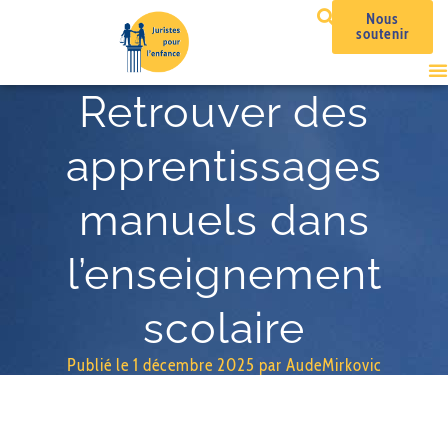
Nous
soutenir
Retrouver des
apprentissages
manuels dans
l’enseignement
scolaire
Publié le
1 décembre 2025
par
AudeMirkovic