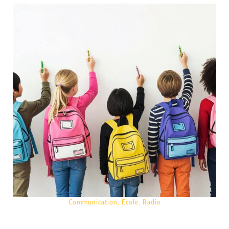
Communication
,
Ecole
,
Radio