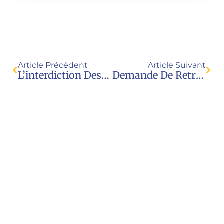
Article Précédent
Article Suivant
L’interdiction Des Réseaux Sociaux Pour Les Enfants Avant 15 Ans De Retour Au Parlement
Demande De Retrait Des CDI De Collèges D’un Livre Inapproprié À L’âge Des Enfants
Nous contacter
Juristes pour l’enfance
23 rue Royale