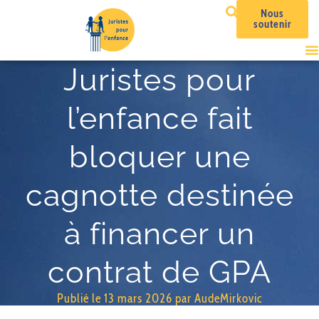
Nous
soutenir
Juristes pour
l’enfance fait
bloquer une
cagnotte destinée
à financer un
contrat de GPA
Publié le
13 mars 2026
par
AudeMirkovic