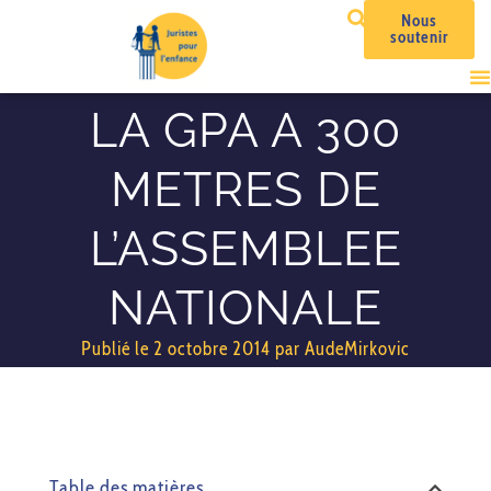
Nous
soutenir
LA GPA A 300
METRES DE
L’ASSEMBLEE
NATIONALE
Publié le
2 octobre 2014
par
AudeMirkovic
Table des matières