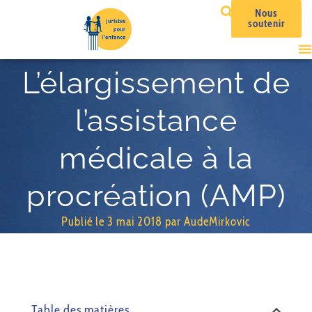
Nous
soutenir
L’élargissement de
l’assistance
médicale à la
procréation (AMP)
Publié le
3 mai 2018
par
AudeMirkovic
Table des matières