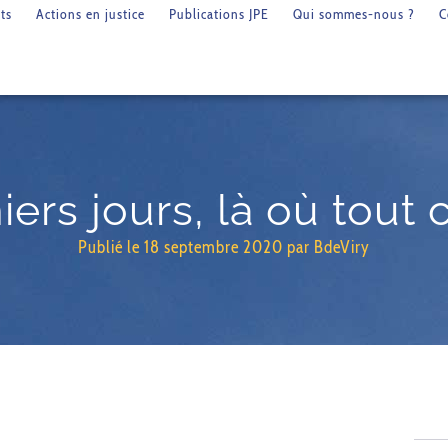
ts
Actions en justice
Publications JPE
Qui sommes-nous ?
C
iers jours, là où tou
Publié le
18 septembre 2020
par
BdeViry