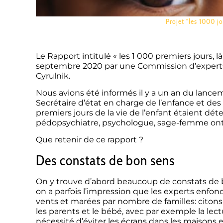
Projet "les 1000 jo
Le Rapport intitulé « les 1 000 premiers jours,
septembre 2020 par une Commission d’experts
Cyrulnik.
Nous avions été informés il y a un an du lancem
Secrétaire d’état en charge de l’enfance et des 
premiers jours de la vie de l’enfant étaient dé
pédopsychiatre, psychologue, sage-femme ont 
Que retenir de ce rapport ?
Des constats de bon sens
On y trouve d’abord beaucoup de constats de bo
on a parfois l’impression que les experts enf
vents et marées par nombre de familles: citon
les parents et le bébé, avec par exemple la lectur
nécessité d’éviter les écrans dans les maisons 