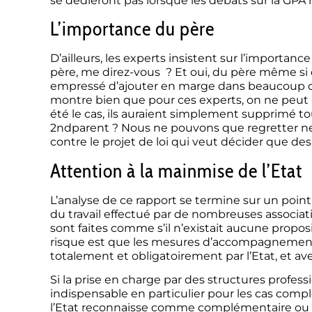
se dédieront pas lorsque les débats sur la GPA 
L’importance du père
D’ailleurs, les experts insistent sur l’importanc
père, me direz-vous ? Et oui, du père même si 
empressé d’ajouter en marge dans beaucoup d’e
montre bien que pour ces experts, on ne peut a
été le cas, ils auraient simplement supprimé t
2ndparent ? Nous ne pouvons que regretter ne 
contre le projet de loi qui veut décider que des
Attention à la mainmise de l’Etat
L’analyse de ce rapport se termine sur un poin
du travail effectué par de nombreuses associati
sont faites comme s’il n’existait aucune propos
risque est que les mesures d’accompagneme
totalement et obligatoirement par l’Etat, et a
Si la prise en charge par des structures profess
indispensable en particulier pour les cas compl
l’Etat reconnaisse comme complémentaire ou alte