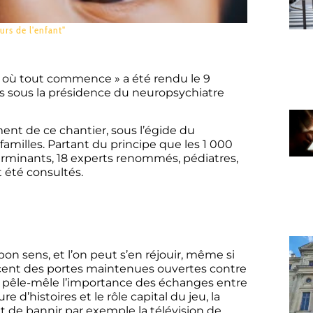
urs de l'enfant"
 là où tout commence » a été rendu le 9
 sous la présidence du neuropsychiatre
ent de ce chantier, sous l’égide du
familles. Partant du principe que les 1 000
terminants, 18 experts renommés, pédiatres,
été consultés.
n sens, et l’on peut s’en réjouir, même si
oncent des portes maintenues ouvertes contre
s pêle-mêle l’importance des échanges entre
e d’histoires et le rôle capital du jeu, la
et de bannir par exemple la télévision de