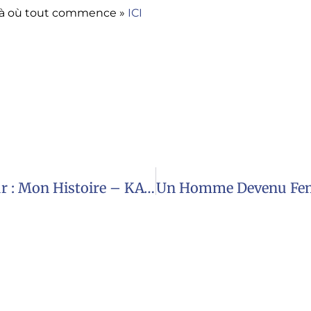
, là où tout commence »
ICI
Guérir D’une Conception Avec Donneur : Mon Histoire – KATHRYN FRANCISCO