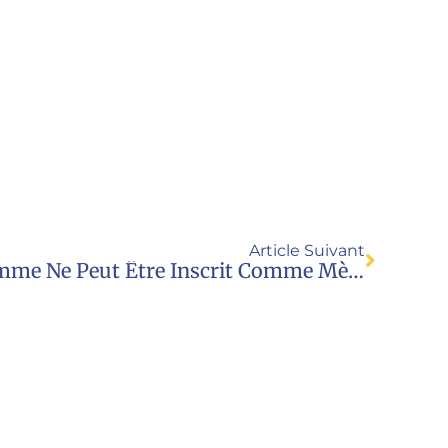
Article Suivant
Un Homme Devenu Femme Ne Peut Être Inscrit Comme Mère Sur L’acte De Naissance