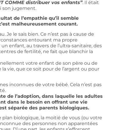
T COMME distribuer vos enfants”
. Il était
ri son jugement.
ultat de l’empathie qu’il semble
 c’est malheureusement courant.
au. Je le sais bien. Ce n’est pas à cause de
circonstances entourant ma propre
 enfant, au travers de l’ultra-sanitaire, des
tres de fertilité, ne fait que blanchir la
nnellement votre enfant de son père ou de
la vie, que ce soit pour de l’argent ou pour
nes inconnues de votre bébé. Cela n’est pas
té.
te de l’adoption, dans laquelle les adultes
ant dans le besoin en offrant une vie
 est séparée des parents biologiques.
plan biologique, la moitié de vous (ou votre
nt inconnue des personnes non apparentées
ques. D’une part, les enfants s’efforcent