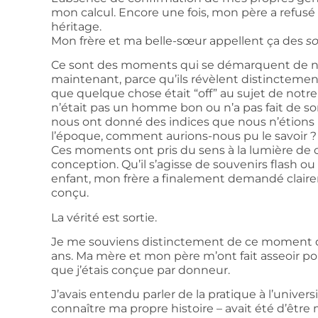
mon calcul. Encore une fois, mon père a refu
héritage.
Mon frère et ma belle-sœur appellent ça des
so
Ce sont des moments qui se démarquent de no
maintenant, parce qu’ils révèlent distincte
que quelque chose était “off” au sujet de notre 
n’était pas un homme bon ou n’a pas fait de s
nous ont donné des indices que nous n’étions p
l’époque, comment aurions-nous pu le savoir ?
Ces moments ont pris du sens à la lumière de c
conception. Qu’il s’agisse de souvenirs flash 
enfant, mon frère a finalement demandé clair
conçu.
La vérité est sortie.
Je me souviens distinctement de ce moment de
ans. Ma mère et mon père m’ont fait asseoir po
que j’étais conçue par donneur.
J’avais entendu parler de la pratique à l’univer
connaître ma propre histoire – avait été d’être ma