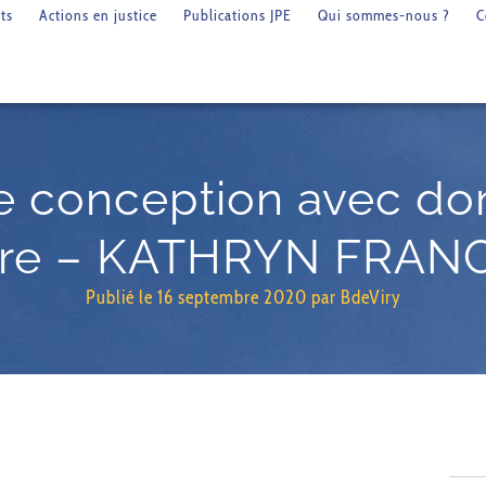
ts
Actions en justice
Publications JPE
Qui sommes-nous ?
C
ne conception avec do
oire – KATHRYN FRAN
Publié le
16 septembre 2020
par
BdeViry