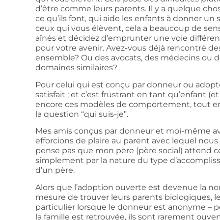
d’être comme leurs parents. Il y a quelque chose
ce qu’ils font, qui aide les enfants à donner u
ceux qui vous élèvent, cela a beaucoup de sen
aînés et décidez d’emprunter une voie différe
pour votre avenir. Avez-vous déjà rencontré de
ensemble? Ou des avocats, des médecins ou de
domaines similaires?
Pour celui qui est conçu par donneur ou adopt
satisfait ; et c’est frustrant en tant qu’enfant 
encore ces modèles de comportement, tout e
la question “qui suis-je”.
Mes amis conçus par donneur et moi-même avo
efforcions de plaire au parent avec lequel nous 
pense pas que mon père (père social) attend ce
simplement par la nature du type d’accompli
d’un père.
Alors que l’adoption ouverte est devenue la no
mesure de trouver leurs parents biologiques, 
particulier lorsque le donneur est anonyme – pe
la famille est retrouvée, ils sont rarement ouv