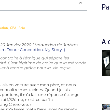
Pa
iation
,
GPA
,
PMA
A 
0 Janvier 2020 ( traduction de Juristes
rom Donor Conception: My Story )
ontraire à l’éthique qui sépare les
ité. C’est légitime de croire que la méthode
er à rendre grâce pour la vie reçue.
roulais en voiture avec mon père, et nous
 connaître mes racines. Quand je lui ai
rtions, il m’a fait une réponse étrange.
en ai 1/32ème, n’est-ce pas? »
 sang Cherokee. »
’a laissé mal à l’aise, alors j’ai répété