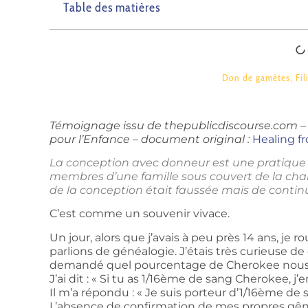
Table des matières
Don de gamètes
,
Fil
Témoignage issu de thepublicdiscourse.com – 2
pour l’Enfance – document original :
Healing f
La conception avec donneur est une pratique c
membres d’une famille sous couvert de la char
de la conception était faussée mais de continu
C’est comme un souvenir vivace.
Un jour, alors que j’avais à peu près 14 ans, je 
parlions de généalogie. J’étais très curieuse de
demandé quel pourcentage de Cherokee nous po
J’ai dit : « Si tu as 1/16ème de sang Cherokee, j’
Il m’a répondu : « Je suis porteur d’1/16ème de
L’absence de confirmation de mes propres gênes m