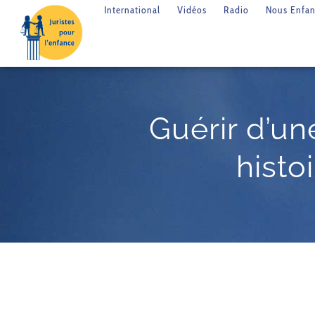
International
Vidéos
Radio
Nous Enfan
Guérir d’u
hist