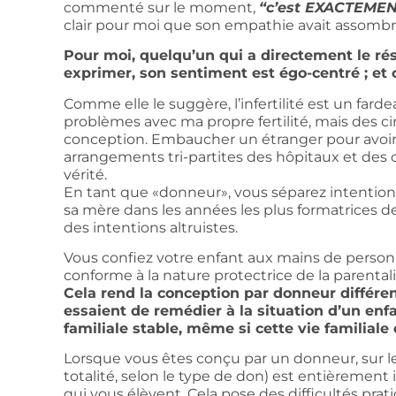
commenté sur le moment,
“c’est EXACTEMEN
clair pour moi que son empathie avait assomb
Pour moi, quelqu’un qui a directement le rés
exprimer, son sentiment est égo-centré ; et
Comme elle le suggère, l’infertilité est un farde
problèmes avec ma propre fertilité, mais des 
conception. Embaucher un étranger pour avoir un
arrangements tri-partites des hôpitaux et des cen
vérité.
En tant que «donneur», vous séparez intentio
sa mère dans les années les plus formatrices de 
des intentions altruistes.
Vous confiez votre enfant aux mains de person
conforme à la nature protectrice de la parentali
Cela rend la conception par donneur différen
essaient de remédier à la situation d’un enf
familiale stable, même si cette vie familiale
Lorsque vous êtes conçu par un donneur, sur le 
totalité, selon le type de don) est entièreme
qui vous élèvent. Cela pose des difficultés prati