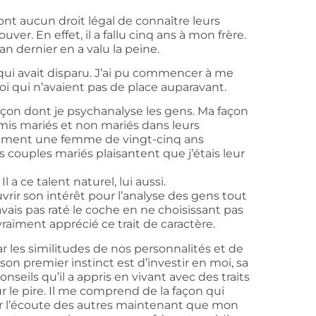
t aucun droit légal de connaître leurs
rouver.
En effet, il a fallu cinq ans à mon frère.
n dernier en a valu la peine.
i avait disparu.
J’ai pu commencer à me
i qui n’avaient pas de place auparavant.
çon dont je psychanalyse les gens.
Ma façon
is mariés et non mariés dans leurs
ment une femme de vingt-cinq ans
s couples mariés plaisantent que j’étais leur
Il a ce talent naturel, lui aussi.
vrir son intérêt pour l’analyse des gens tout
avais pas raté le coche en ne choisissant pas
vraiment apprécié ce trait de caractère.
r les similitudes de nos personnalités et de
son premier instinct est d’investir en moi, sa
nseils qu’il a appris en vivant avec des traits
ur le pire. Il me comprend de la façon qui
r l’écoute des autres maintenant que mon