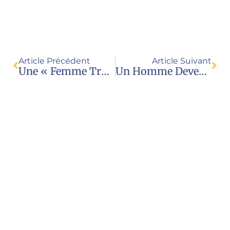
Article Précédent
Article Suivant
Une « Femme Trans » Désignée Comme « Mère » Sur L’acte De Naissance (communiqué De Presse 9 Février 2022)
Un Homme Devenu « Femme Trans » Reconnu Comme Mère (chronique Radio A. Mirkovic)
Nous contacter
Juristes pour l’enfance
23 rue Royale
69001 Lyon