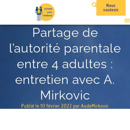
Nous
soutenir
Partage de
l’autorité parentale
entre 4 adultes :
entretien avec A.
Mirkovic
Publié le
10 février 2022
par
AudeMirkovic