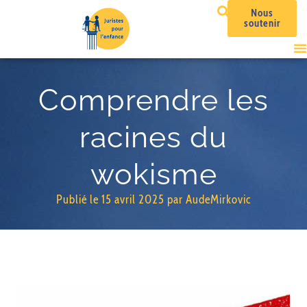
Nous
soutenir
Comprendre les
racines du
wokisme
Publié le
15 avril 2025
par
AudeMirkovic