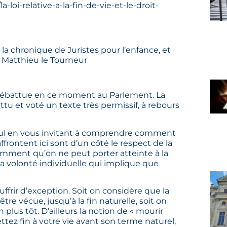
-loi-relative-a-la-fin-de-vie-et-le-droit-
la chronique de Juristes pour l’enfance, et
r Matthieu le Tourneur
est débattue en ce moment au Parlement. La
tu et voté un texte très permissif, à rebours
cul en vous invitant à comprendre comment
ffrontent ici sont d’un côté le respect de la
amment qu’on ne peut porter atteinte à la
 la volonté individuelle qui implique que
uffrir d’exception. Soit on considère que la
e vécue, jusqu’à la fin naturelle, soit on
 plus tôt. D’ailleurs la notion de « mourir
ttez fin à votre vie avant son terme naturel,