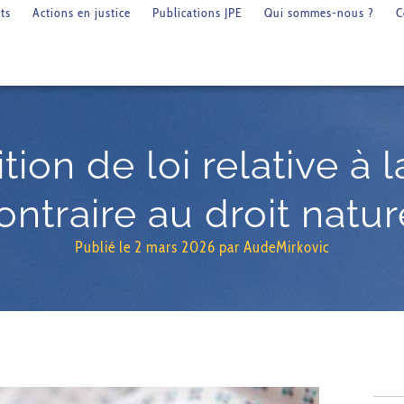
ts
Actions en justice
Publications JPE
Qui sommes-nous ?
C
ion de loi relative à l
ontraire au droit natur
Publié le
2 mars 2026
par
AudeMirkovic