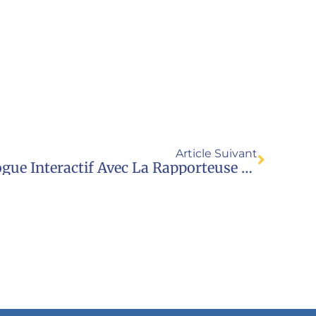
Article Suivant
🇺🇳 JPE À L’ONU : Dialogue Interactif Avec La Rapporteuse Spéciale Sur La Vente Et L’exploitation Sexuelle D’enfant