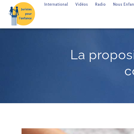
International
Vidéos
Radio
Nous Enfan
La proposit
c