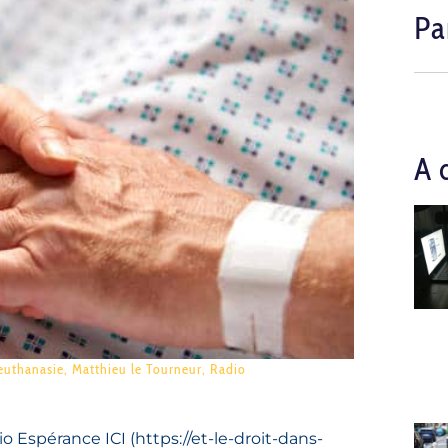
Pa
A 
 euthanasie
,
Matthieu le Tourneur
,
Radio
io Espérance ICI (
https://et-le-droit-dans-