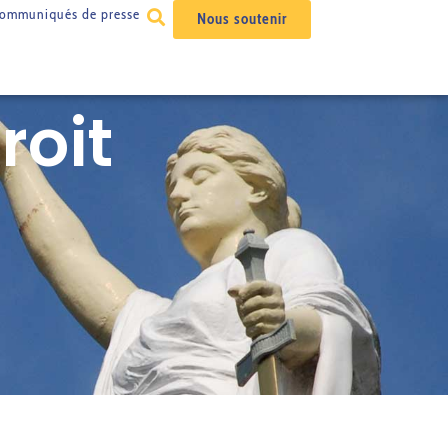
ommuniqués de presse
Nous soutenir
roit