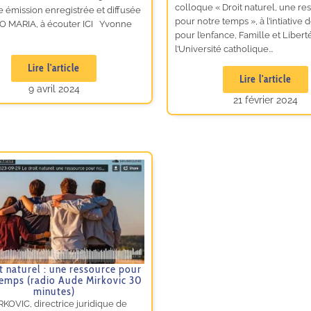
colloque « Droit naturel, une re
 émission enregistrée et diffusée
pour notre temps », à l’intiative d
O MARIA, à écouter ICI Yvonne
pour l’enfance, Famille et Libert
l’Université catholique...
Lire l'article
Lire l'article
9 avril 2024
21 février 2024
t naturel : une ressource pour
temps (radio Aude Mirkovic 30
minutes)
KOVIC, directrice juridique de